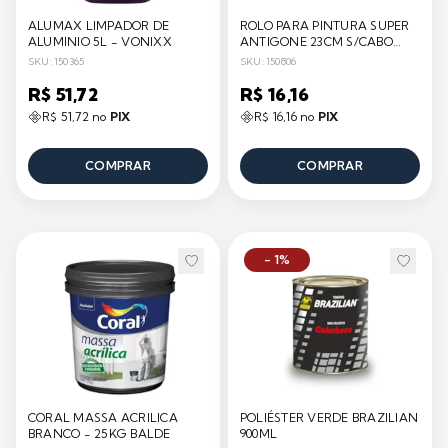
ALUMAX LIMPADOR DE
ROLO PARA PINTURA SUPER
ALUMINIO 5L - VONIXX
ANTIGONE 23CM S/CABO
ROMA
SKU: 150365
SKU: 150806
R$ 51,72
R$ 16,16
R$ 51,72 no
PIX
R$ 16,16 no
PIX
COMPRAR
COMPRAR
- 1%
CORAL MASSA ACRILICA
POLIÉSTER VERDE BRAZILIAN
BRANCO - 25KG BALDE
900ML