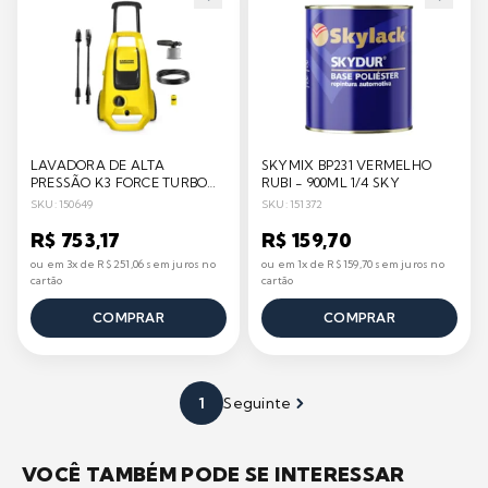
LAVADORA DE ALTA
SKYMIX BP231 VERMELHO
PRESSÃO K3 FORCE TURBO
RUBI - 900ML 1/4 SKY
1815 PSI - KÄRCHER
SKU: 150649
SKU: 151372
R$ 753,17
R$ 159,70
ou em 3x de R$ 251,06 sem juros no
ou em 1x de R$ 159,70 sem juros no
cartão
cartão
COMPRAR
COMPRAR
1
Seguinte
VOCÊ TAMBÉM PODE SE INTERESSAR