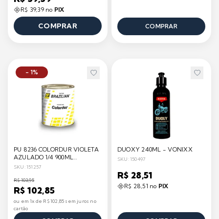
R$ 39,39 no
PIX
COMPRAR
COMPRAR
- 1%
PU 8236 COLORDUR VIOLETA
DUOXY 240ML - VONIXX
AZULADO 1/4 900ML
SKU: 150497
BRAZILIAN
SKU: 151257
R$ 28,51
R$ 103,95
R$ 28,51 no
PIX
R$ 102,85
ou em 1x de R$ 102,85 sem juros no
cartão