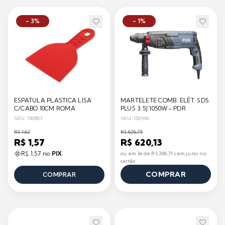
- 3%
- 1%
ESPATULA PLASTICA LISA
MARTELETE COMB. ELÉT. SDS
C/CABO 10CM ROMA
PLUS 3.5J 1050W- PDR
SKU: 150803
SKU: 150946
R$ 1,62
R$ 626,75
R$ 1,57
R$ 620,13
R$ 1,57 no
PIX
ou em 3x de R$ 206,71 sem juros no
cartão
COMPRAR
COMPRAR