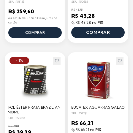
SKU: 151136
SKU: 150685
R$ 43,75
R$ 259,60
R$ 43,28
ou em 3x de R$ 86,53 sem juros no
R$ 43,28 no
PIX
cartão
COMPRAR
COMPRAR
- 1%
POLIÉSTER PRATA BRAZILIAN
EUCATEX AGUARRAS GALAO
900ML
SKU: 151291
SKU: 150684
R$ 66,21
R$ 39,81
R$ 66,21 no
PIX
R$ 39,39