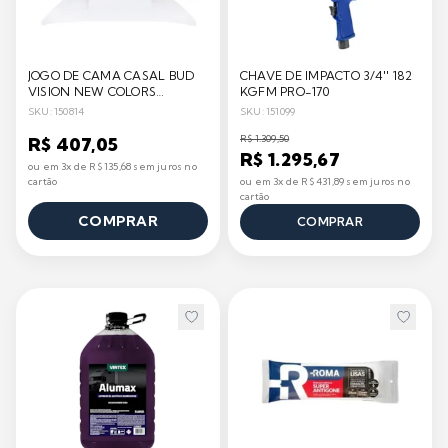
JOGO DE CAMA CASAL BUD
CHAVE DE IMPACTO 3/4'' 182
VISION NEW COLORS
KGFM PRO-170
BUDDEMEYER
SKU: 150814
SKU: 151099
R$ 1.309,50
R$ 407,05
R$ 1.295,67
ou em 3x de R$ 135,68 sem juros no
cartão
ou em 3x de R$ 431,89 sem juros no
cartão
COMPRAR
COMPRAR