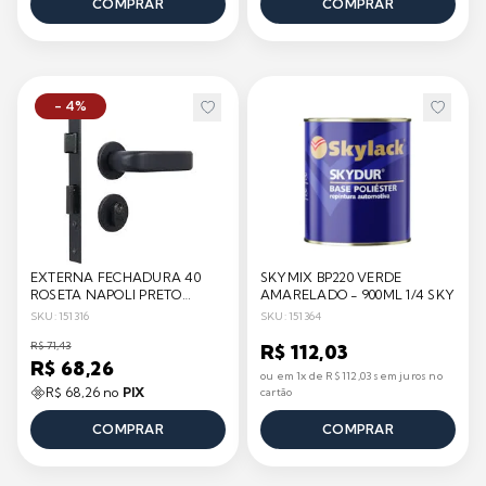
COMPRAR
COMPRAR
- 4%
EXTERNA FECHADURA 40
SKYMIX BP220 VERDE
ROSETA NAPOLI PRETO
AMARELADO - 900ML 1/4 SKY
FOSCO MGM
SKU: 151316
SKU: 151364
R$ 71,43
R$ 112,03
R$ 68,26
ou em 1x de R$ 112,03 sem juros no
R$ 68,26 no
PIX
cartão
COMPRAR
COMPRAR