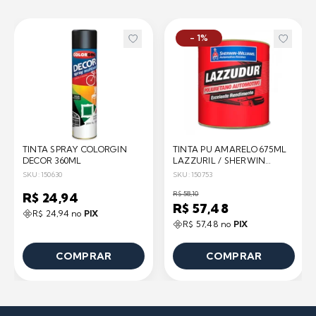
- 1%
TINTA SPRAY COLORGIN
TINTA PU AMARELO 675ML
DECOR 360ML
LAZZURIL / SHERWIN
WILLIAMS
SKU: 150630
SKU: 150753
R$ 58,10
R$ 24,94
R$ 57,48
R$ 24,94 no
PIX
R$ 57,48 no
PIX
COMPRAR
COMPRAR