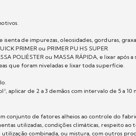
otivos.
e isenta de impurezas, oleosidades, gorduras, grax
da QUICK PRIMER ou PRIMER PU HS SUPER.
 MASSA POLIÉSTER ou MASSA RÁPIDA, e lixar após a
as que foram niveladas e lixar toda superfície.
lo.
l², aplicar de 2 a 3 demãos com intervalo de 5 a 10 
njunto de fatores alheios ao controle do fabrica
ntas utilizadas, condições climáticas, respeito ao
 a utilização combinada, ou mistura, com outros pr