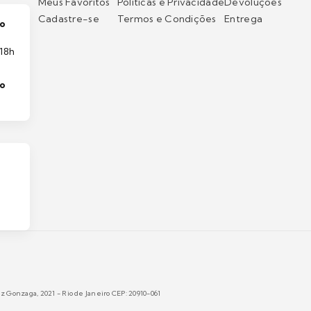
Meus Favoritos
Políticas e Privacidade
Devoluções
Cadastre-se
Termos e Condições
Entrega
o
18h
to
 Gonzaga, 2021 - Rio de Janeiro CEP: 20910-061