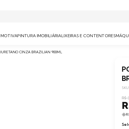
OMOTIVA
PINTURA IMOBILIÁRIA
LIXEIRAS E CONTENTORES
MÁQUI
IURETANO CINZA BRAZILIAN 900ML
P
B
SKU
R$ 
R
R
Sel