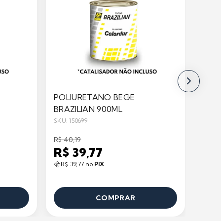
POLIURETANO BEGE
POL
BRAZILIAN 900ML
BRAZ
SKU: 150699
SKU: 1
R$ 40,19
R$ 35
R$ 39,77
R$ 
R$ 39,77 no
PIX
R$ 
COMPRAR