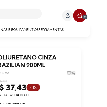
0
NAS E EQUIPAMENTOS
FERRAMENTAS
OLIURETANO CINZA
RAZILIAN 900ML
: 23505
37,83
$ 37,43
- 1%
$ 37,43 no
PIX
1% OFF
ecione uma cor