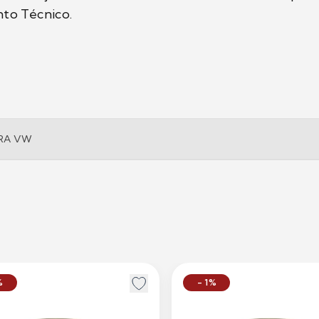
to Técnico.
RA VW
%
- 1%