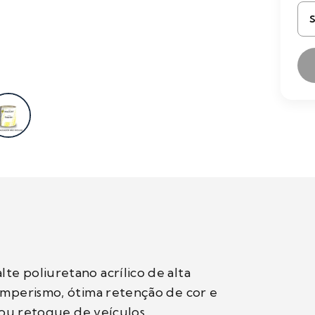
te poliuretano acrílico de alta
temperismo, ótima retenção de cor e
l ou retoque de veículos.