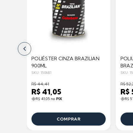
POLIÉSTER CINZA BRAZILIAN
POLI
900ML
BRAZ
SKU: 150681
SKU: 1
R$ 44,41
R$ 52,
R$ 41,05
R$ 
R$ 41,05 no
PIX
R$ 5
COMPRAR