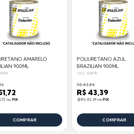
URETANO AMARELO
POLIURETANO AZUL
ILIAN 900ML
BRAZILIAN 900ML
50689
SKU: 150690
26
R$ 43,84
51,72
R$ 43,39
1,72 no
PIX
R$ 43,39 no
PIX
COMPRAR
COMPRAR