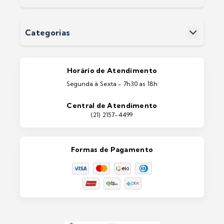
Fale Conosco
Perguntas Frequentes
Devoluções
Categorias
Entrega
Pintura Imobiliárias
Pintura Automotiva
Estética Automotiva
Portas e Janelas
Horário de Atendimento
Ferramentas
Segunda à Sexta - 7h30 as 18h
Máquinas e Equipamentos
Casa e Jardim
Central de Atendimento
Lixeiras e Contentores
(21) 2157-4499
Formas de Pagamento