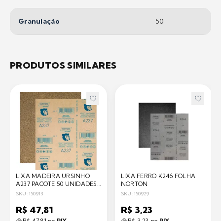
Granulação
50
PRODUTOS SIMILARES
LIXA MADEIRA URSINHO
LIXA FERRO K246 FOLHA
A237 PACOTE 50 UNIDADES
NORTON
NORTON
SKU: 150913
SKU: 150929
R$ 47,81
R$ 3,23
R$ 47,81 no
PIX
R$ 3,23 no
PIX