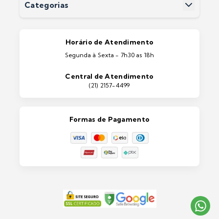
Categorias
Entrega
Pintura Imobiliárias
Pintura Automotiva
Estética Automotiva
Portas e Janelas
Horário de Atendimento
Ferramentas
Segunda à Sexta - 7h30 as 18h
Máquinas e Equipamentos
Casa e Jardim
Central de Atendimento
Lixeiras e Contentores
(21) 2157-4499
Formas de Pagamento