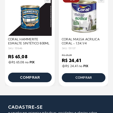
CORAL HAMMERITE
CORAL MASSA ACRILICA
ESMALTE SINTÉTICO 800ML
CORAL - 1,5K 1/4
SKU: 151646
SKU: 151137
R$ 25,28
R$ 65,08
R$ 24,41
R$ 65,08 no
PIX
R$ 24,41 no
PIX
COMPRAR
COMPRAR
CADASTRE-SE
e receba em primeira mão dicas, novidades e ofertas sobre