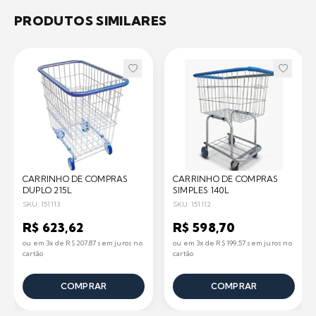
PRODUTOS SIMILARES
CARRINHO DE COMPRAS
CARRINHO DE COMPRAS
DUPLO 215L
SIMPLES 140L
SKU: 151113
SKU: 151112
R$ 623,62
R$ 598,70
ou em 3x de R$ 207,87 sem juros no
ou em 3x de R$ 199,57 sem juros no
cartão
cartão
COMPRAR
COMPRAR