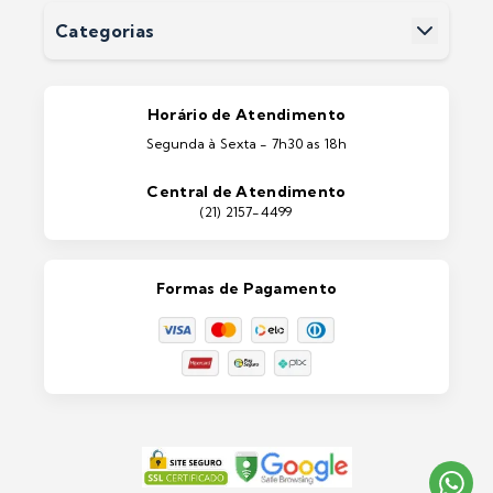
Devoluções
Categorias
Entrega
Pintura Imobiliárias
Pintura Automotiva
Estética Automotiva
Portas e Janelas
Horário de Atendimento
Ferramentas
Segunda à Sexta - 7h30 as 18h
Máquinas e Equipamentos
Casa e Jardim
Central de Atendimento
Lixeiras e Contentores
(21) 2157-4499
Formas de Pagamento