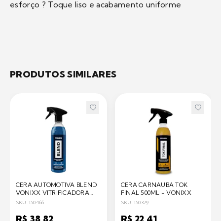
esforço ? Toque liso e acabamento uniforme
PRODUTOS SIMILARES
CERA AUTOMOTIVA BLEND
CERA CARNAUBA TOK
VONIXX VITRIFICADORA
FINAL 500ML - VONIXX
CARNAÚBA SÍLICA -
SKU: 150466
SKU: 150379
VONIXX
R$ 38,82
R$ 22,41