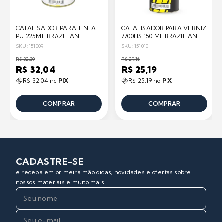
CATALISADOR PARA TINTA
CATALISADOR PARA VERNIZ
PU 225ML BRAZILIAN
7700HS 150 ML BRAZILIAN
ENDURECEDOR
SKU: 151009
SKU: 151010
R$ 32,39
R$ 29,16
R$ 32,04
R$ 25,19
R$ 32,04 no
PIX
R$ 25,19 no
PIX
COMPRAR
COMPRAR
CADASTRE-SE
e receba em primeira mão dicas, novidades e ofertas sobre
nossos materiais e muito mais!