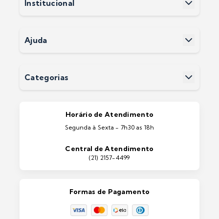
Institucional
Cadastre-se
Sobre a Soluwan
Nossas Lojas
Políticas e Privacidade
Ajuda
Termos e Condições
Fale Conosco
Perguntas Frequentes
Devoluções
Categorias
Entrega
Pintura Imobiliárias
Pintura Automotiva
Estética Automotiva
Portas e Janelas
Horário de Atendimento
Ferramentas
Segunda à Sexta - 7h30 as 18h
Máquinas e Equipamentos
Casa e Jardim
Central de Atendimento
Lixeiras e Contentores
(21) 2157-4499
Formas de Pagamento