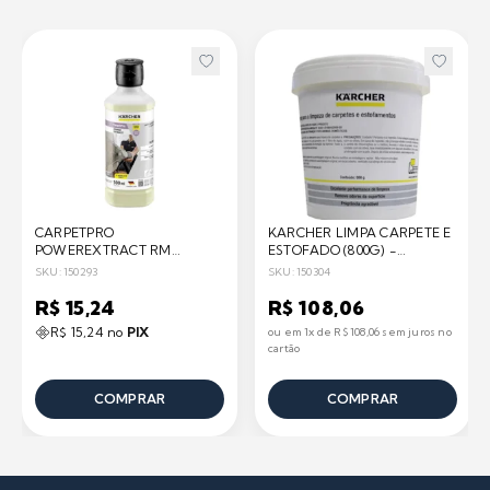
CARPETPRO
KARCHER LIMPA CARPETE E
POWEREXTRACT RM
ESTOFADO (800G) -
764(0,5L) KARCHER
KARCHER
SKU: 150293
SKU: 150304
R$ 15,24
R$ 108,06
R$ 15,24 no
PIX
ou em 1x de R$ 108,06 sem juros no
cartão
COMPRAR
COMPRAR