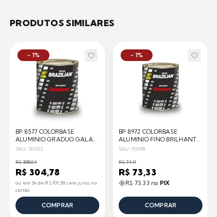
PRODUTOS SIMILARES
- 1%
- 1%
BP 8577 COLORBASE
BP 8972 COLORBASE
ALUMINIO GRADUO GALAO
ALUMINIO FINO BRILHANTE
BRAZILIAN BRAZILIAN
1/4 900ML BRAZILIAN
SKU: 151022
SKU: 151018
R$ 308,04
R$ 74,11
R$ 304,78
R$ 73,33
R$ 73,33 no
PIX
ou em 3x de R$ 101,59 sem juros no
cartão
COMPRAR
COMPRAR