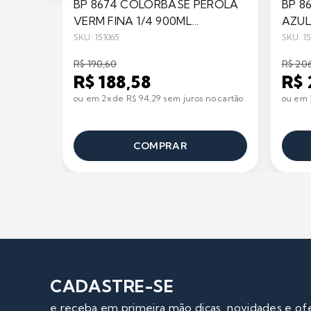
BP 8674 COLORBASE PEROLA
BP 8
VERM FINA 1/4 900ML
AZUL
BRAZILIAN
BRAZ
SKU: 151065
SKU: 1
R$ 190,60
R$ 20
R$ 188,58
R$ 
ou em 2x de R$ 94,29 sem juros no cartão
ou em 2
COMPRAR
CADASTRE-SE
e receba em primeira mão dicas, novidades e of