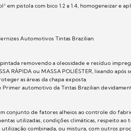
l² em pistola com bico 1.2 a 1.4, homogeneizar e ap
Vernizes Automotivos Tintas Brazilian.
 pintada removendo a oleosidade e resíduo impreg
 MASSA RÁPIDA ou MASSA POLIÉSTER, lixando após 
proteger as áreas da chapa exposta.
e Primer automotivo da Tintas Brazilian devidamen
njunto de fatores alheios ao controle do fabrica
ntas utilizadas, condições climáticas, respeito ao
 a utilização combinada, ou mistura, com outros pr