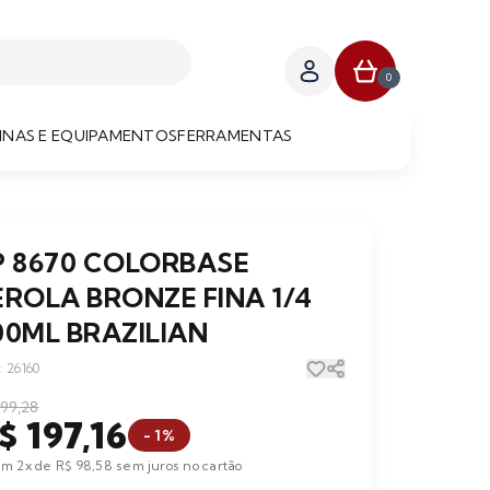
0
NAS E EQUIPAMENTOS
FERRAMENTAS
P 8670 COLORBASE
EROLA BRONZE FINA 1/4
00ML BRAZILIAN
 26160
199,28
$ 197,16
- 1%
m 2x de R$ 98,58 sem juros no cartão