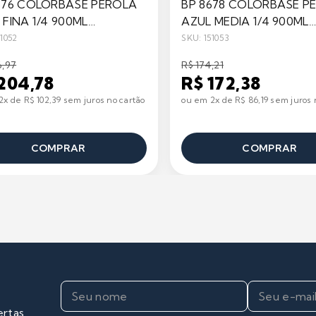
676 COLORBASE PEROLA
BP 8678 COLORBASE P
 FINA 1/4 900ML
AZUL MEDIA 1/4 900ML
ILIAN
BRAZILIAN
51052
SKU: 151053
6,97
R$ 174,21
204,78
R$ 172,38
x de R$ 102,39 sem juros no cartão
ou em 2x de R$ 86,19 sem juros 
COMPRAR
COMPRAR
ertas