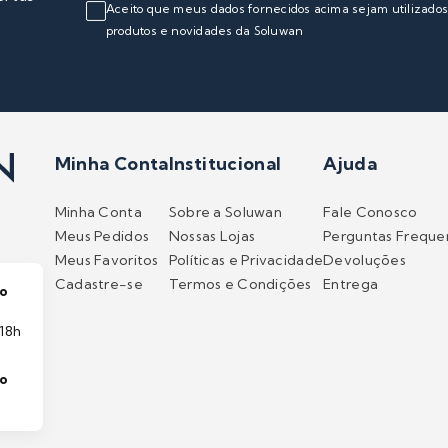
Aceito que meus dados fornecidos acima sejam utilizado
produtos e novidades da Soluwan
Minha Conta
Institucional
Ajuda
Minha Conta
Sobre a Soluwan
Fale Conosco
Meus Pedidos
Nossas Lojas
Perguntas Freque
Meus Favoritos
Políticas e Privacidade
Devoluções
Cadastre-se
Termos e Condições
Entrega
o
18h
to