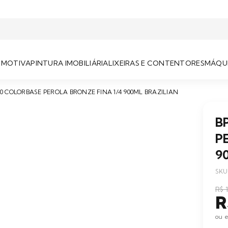
OMOTIVA
PINTURA IMOBILIÁRIA
LIXEIRAS E CONTENTORES
MÁQUI
70 COLORBASE PEROLA BRONZE FINA 1/4 900ML BRAZILIAN
B
P
9
SKU:
R$ 
R
ou e