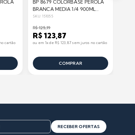
EROLA
BP 8679 COLORBASE PEROLA
BP 
BRANCA MEDIA 1/4 900ML
VERD
BRAZILIAN
SKU: 151055
SKU: 1
R$ 125,19
R$ 95
R$ 123,87
R$
no cartão
ou em 1x de R$ 123,87 sem juros no cartão
ou em 
COMPRAR
RECEBER OFERTAS