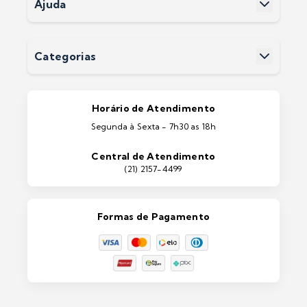
Ajuda
Termos e Condições
Fale Conosco
Perguntas Frequentes
Devoluções
Categorias
Entrega
Pintura Imobiliárias
Pintura Automotiva
Estética Automotiva
Portas e Janelas
Horário de Atendimento
Ferramentas
Segunda à Sexta - 7h30 as 18h
Máquinas e Equipamentos
Casa e Jardim
Central de Atendimento
Lixeiras e Contentores
(21) 2157-4499
Formas de Pagamento