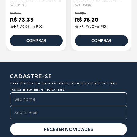
1/4 900ML BRAZILIAN
900ML BRAZILIAN
SKU: 151018
SKU: 151019
R$ 74,11
R$ 77,01
R$ 73,33
R$ 76,20
R$ 73,33 no
PIX
R$ 76,20 no
PIX
COMPRAR
COMPRAR
CADASTRE-SE
e receba em primeira mão dicas, novidades e ofertas sobre
nossos materiais e muito mais!
RECEBER NOVIDADES