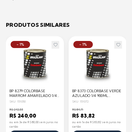
PRODUTOS SIMILARES
- 1%
- 1%
BP 8279 COLORBASE
BP 8373 COLORBASE VERDE
MARROM AMARELADO 1/4
AZULADO 1/4 900ML
900ML BRAZILIAN
BRAZILIAN
SKU: 151050
SKU: 151072
R$ 242,55
R$ 84,71
R$ 240,00
R$ 83,82
ou em 3x de R$ 80,00 sem juros no
ou em 1x de R$ 83,82 sem juros no
cartão
cartão