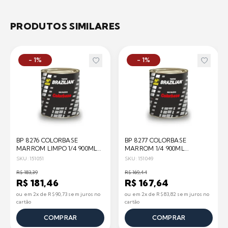
PRODUTOS SIMILARES
- 1%
- 1%
BP 8276 COLORBASE
BP 8277 COLORBASE
MARROM LIMPO 1/4 900ML
MARROM 1/4 900ML
BRAZILIAN
BRAZILIAN
SKU: 151051
SKU: 151049
R$ 183,39
R$ 169,44
R$ 181,46
R$ 167,64
ou em 2x de R$ 90,73 sem juros no
ou em 2x de R$ 83,82 sem juros no
cartão
cartão
COMPRAR
COMPRAR