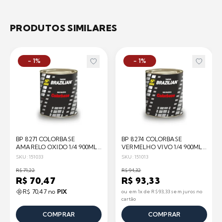
PRODUTOS SIMILARES
- 1%
- 1%
BP 8271 COLORBASE
BP 8274 COLORBASE
AMARELO OXIDO 1/4 900ML
VERMELHO VIVO 1/4 900ML
BRAZILIAN
BRAZILIAN
SKU: 151033
SKU: 151013
R$ 71,22
R$ 94,32
R$ 70,47
R$ 93,33
R$ 70,47 no
PIX
ou em 1x de R$ 93,33 sem juros no
cartão
COMPRAR
COMPRAR