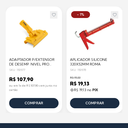
- 1%
ADAPTADOR P/EXTENSOR
APLICADOR SILICONE
DE DESEMP. NIVEL PRO
320X52MM ROMA
ROMA
SKU: 150977
SKU: 150978
R$ 19,33
R$ 107,90
R$ 19,13
ou em 1x de R$ 107,90 sem juros no
R$ 19,13 no
PIX
cartão
COMPRAR
COMPRAR