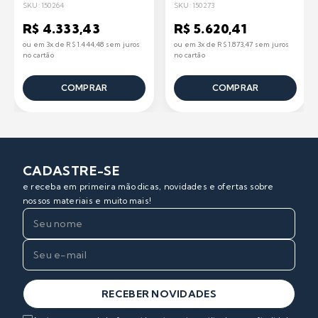
KARCHER
SKU: 150264
SKU: 150273
R$ 4.333,43
R$ 5.620,41
ou em 3x de R$ 1.444,48 sem juros
ou em 3x de R$ 1.873,47 sem juros
no cartão
no cartão
COMPRAR
COMPRAR
CADASTRE-SE
e receba em primeira mão dicas, novidades e ofertas sobre
nossos materiais e muito mais!
RECEBER NOVIDADES