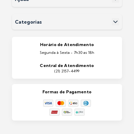
Fale Conosco
Perguntas Frequentes
Devoluções
Categorias
Entrega
Pintura Imobiliárias
Pintura Automotiva
Estética Automotiva
Portas e Janelas
Horário de Atendimento
Ferramentas
Segunda à Sexta - 7h30 as 18h
Máquinas e Equipamentos
Casa e Jardim
Central de Atendimento
Lixeiras e Contentores
(21) 2157-4499
Formas de Pagamento