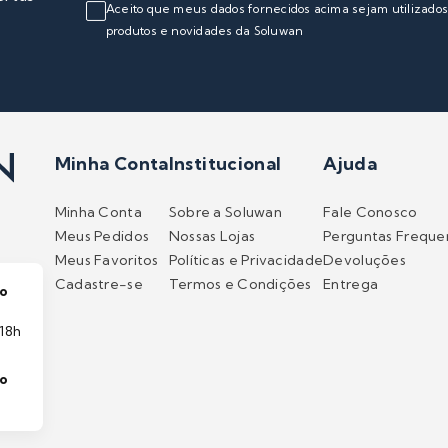
Aceito que meus dados fornecidos acima sejam utilizado
produtos e novidades da Soluwan
Minha Conta
Institucional
Ajuda
Minha Conta
Sobre a Soluwan
Fale Conosco
Meus Pedidos
Nossas Lojas
Perguntas Freque
Meus Favoritos
Políticas e Privacidade
Devoluções
Cadastre-se
Termos e Condições
Entrega
o
18h
to