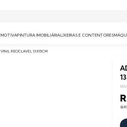
OMOTIVA
PINTURA IMOBILIÁRIA
LIXEIRAS E CONTENTORES
MÁQUI
VINIL RECICLAVEL 13X15CM
A
1
SKU
R
R