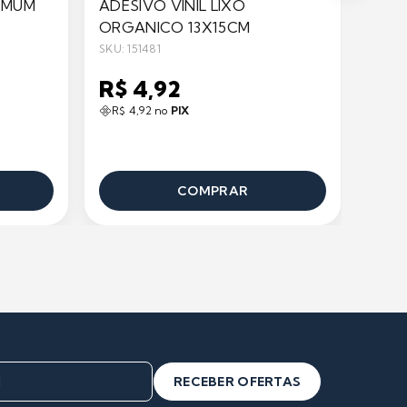
COMUM
ADESIVO VINIL LIXO
ADES
ORGANICO 13X15CM
13X1
SKU: 151481
SKU: 1
R$ 4,92
R$ 
R$ 4,92 no
PIX
R$ 
COMPRAR
RECEBER OFERTAS