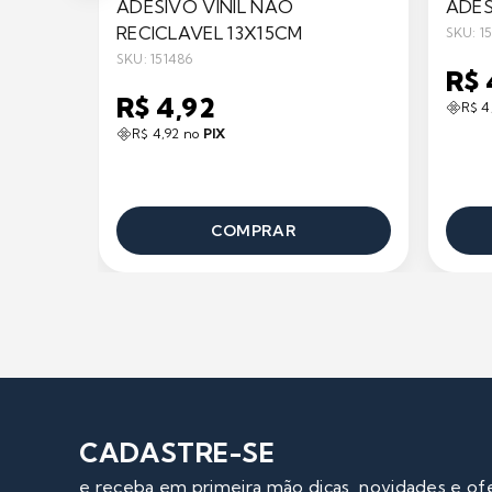
ADESIVO VINIL NAO
ADES
RECICLAVEL 13X15CM
SKU: 1
SKU: 151486
R$ 
R$ 4,92
R$ 4
R$ 4,92 no
PIX
COMPRAR
CADASTRE-SE
e receba em primeira mão dicas, novidades e of