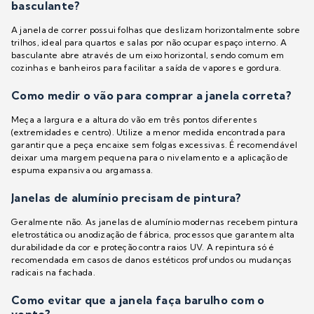
basculante?
A janela de correr possui folhas que deslizam horizontalmente sobre
trilhos, ideal para quartos e salas por não ocupar espaço interno. A
basculante abre através de um eixo horizontal, sendo comum em
cozinhas e banheiros para facilitar a saída de vapores e gordura.
Como medir o vão para comprar a janela correta?
Meça a largura e a altura do vão em três pontos diferentes
(extremidades e centro). Utilize a menor medida encontrada para
garantir que a peça encaixe sem folgas excessivas. É recomendável
deixar uma margem pequena para o nivelamento e a aplicação de
espuma expansiva ou argamassa.
Janelas de alumínio precisam de pintura?
Geralmente não. As janelas de alumínio modernas recebem pintura
eletrostática ou anodização de fábrica, processos que garantem alta
durabilidade da cor e proteção contra raios UV. A repintura só é
recomendada em casos de danos estéticos profundos ou mudanças
radicais na fachada.
Como evitar que a janela faça barulho com o