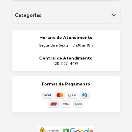
Perguntas Frequentes
Devoluções
Categorias
Entrega
Pintura Imobiliárias
Pintura Automotiva
Estética Automotiva
Portas e Janelas
Horário de Atendimento
Ferramentas
Segunda à Sexta - 7h30 as 18h
Máquinas e Equipamentos
Casa e Jardim
Central de Atendimento
Lixeiras e Contentores
(21) 2157-4499
Formas de Pagamento