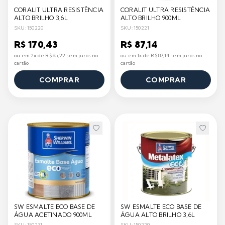
CORALIT ULTRA RESISTÊNCIA
CORALIT ULTRA RESISTÊNCIA
ALTO BRILHO 3,6L
ALTO BRILHO 900ML
SKU: 150220
SKU: 150221
R$ 170,43
R$ 87,14
ou em 2x de R$ 85,22 sem juros no
ou em 1x de R$ 87,14 sem juros no
cartão
cartão
COMPRAR
COMPRAR
SW ESMALTE ECO BASE DE
SW ESMALTE ECO BASE DE
ÁGUA ACETINADO 900ML
ÁGUA ALTO BRILHO 3,6L
SKU: 150231
SKU: 150229