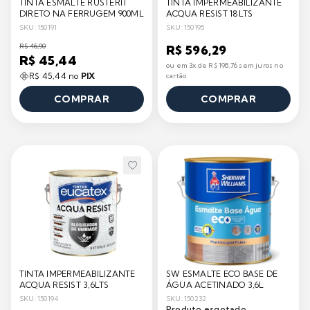
TINTA ESMALTE RUSTERIT
TINTA IMPERMEABILIZANTE
DIRETO NA FERRUGEM 900ML
ACQUA RESIST 18LTS
SKU: 150191
SKU: 150195
R$ 46,90
R$ 596,29
R$ 45,44
ou em 3x de R$ 198,76 sem juros no
R$ 45,44 no
PIX
cartão
COMPRAR
COMPRAR
TINTA IMPERMEABILIZANTE
SW ESMALTE ECO BASE DE
ACQUA RESIST 3,6LTS
ÁGUA ACETINADO 3,6L
SKU: 150194
SKU: 150232
Produto esgotado