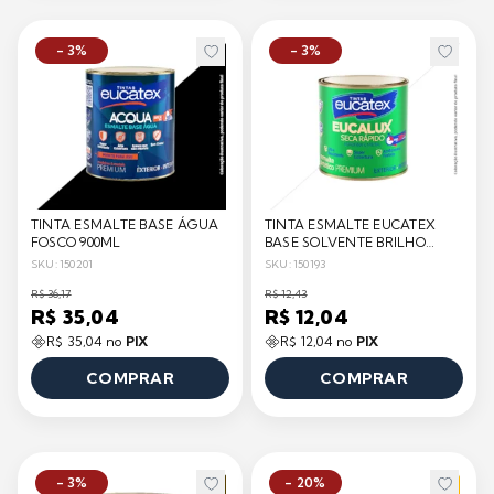
- 3%
- 3%
TINTA ESMALTE BASE ÁGUA
TINTA ESMALTE EUCATEX
FOSCO 900ML
BASE SOLVENTE BRILHO
225ML
SKU: 150201
SKU: 150193
R$ 36,17
R$ 12,43
R$ 35,04
R$ 12,04
R$ 35,04 no
PIX
R$ 12,04 no
PIX
COMPRAR
COMPRAR
- 3%
- 20%