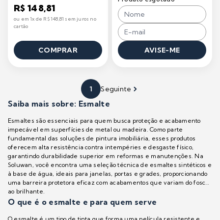
R$ 148,81
ou em 1x de R$ 148,81 sem juros no
cartão
COMPRAR
AVISE-ME
1
Seguinte
Saiba mais sobre: Esmalte
Esmaltes são essenciais para quem busca proteção e acabamento
impecável em superfícies de metal ou madeira. Como parte
fundamental das soluções de pintura imobiliária, esses produtos
oferecem alta resistência contra intempéries e desgaste físico,
garantindo durabilidade superior em reformas e manutenções. Na
Soluwan, você encontra uma seleção técnica de esmaltes sintéticos e
à base de água, ideais para janelas, portas e grades, proporcionando
uma barreira protetora eficaz com acabamentos que variam do fosco
ao brilhante.
O que é o esmalte e para quem serve
O esmalte é um tipo de tinta que forma uma película resistente e