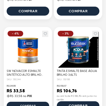
COMPRAR
COMPRAR
- 4%
- 3%
SW NOVACOR ESMALTE
TINTA ESMALTE BASE ÁGUA
SINTÉTICO ALTO BRILHO
BRILHO 3,6LTS
900ML
SKU: 150244
SKU: 150198
R$ 34,95
R$ 110,17
R$ 33,58
R$ 106,76
R$ 33,58 no
PIX
ou em 1x de R$ 106,76 sem juros no
cartão
COMPRAR
COMPRAR