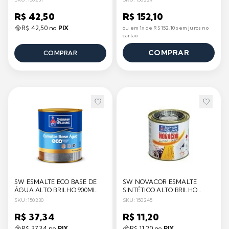
R$ 42,50
R$ 152,10
R$ 42,50 no
PIX
ou em 1x de R$ 152,10 sem juros no
cartão
COMPRAR
COMPRAR
SW ESMALTE ECO BASE DE
SW NOVACOR ESMALTE
ÁGUA ALTO BRILHO 900ML
SINTÉTICO ALTO BRILHO
225ML
SKU: 150230
SKU: 150245
R$ 37,34
R$ 11,20
R$ 37,34 no
PIX
R$ 11,20 no
PIX