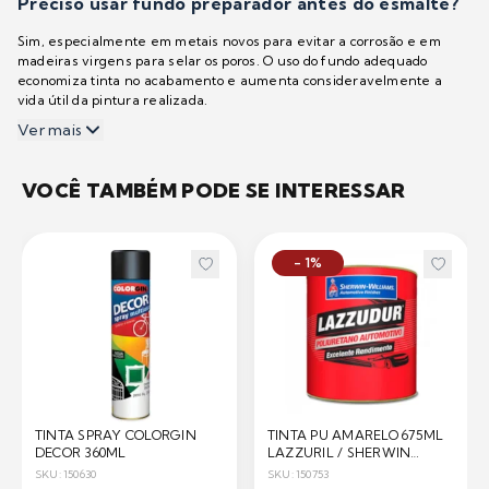
Preciso usar fundo preparador antes do esmalte?
Sim, especialmente em metais novos para evitar a corrosão e em
madeiras virgens para selar os poros. O uso do fundo adequado
economiza tinta no acabamento e aumenta consideravelmente a
vida útil da pintura realizada.
Ver mais
VOCÊ TAMBÉM PODE SE INTERESSAR
- 1%
TINTA SPRAY COLORGIN
TINTA PU AMARELO 675ML
DECOR 360ML
LAZZURIL / SHERWIN
WILLIAMS
SKU: 150630
SKU: 150753