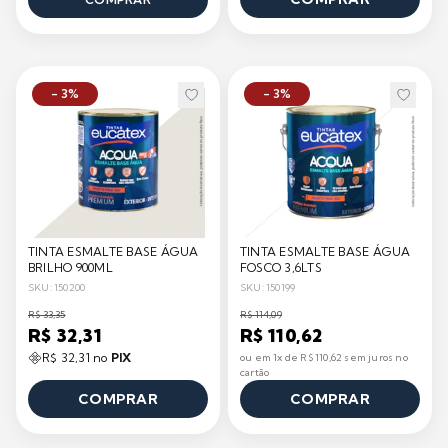
- 3%
- 3%
TINTA ESMALTE BASE ÁGUA
TINTA ESMALTE BASE ÁGUA
BRILHO 900ML
FOSCO 3,6LTS
SKU: 150200
SKU: 150199
R$ 33,35
R$ 114,09
R$ 32,31
R$ 110,62
R$ 32,31 no
PIX
ou em 1x de R$ 110,62 sem juros no
cartão
COMPRAR
COMPRAR