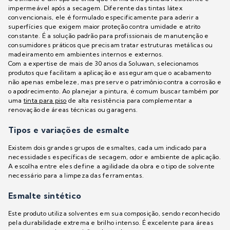
impermeável após a secagem. Diferente das tintas látex
convencionais, ele é formulado especificamente para aderir a
superfícies que exigem maior proteção contra umidade e atrito
constante. É a solução padrão para profissionais de manutenção e
consumidores práticos que precisam tratar estruturas metálicas ou
madeiramento em ambientes internos e externos.
Com a expertise de mais de 30 anos da Soluwan, selecionamos
produtos que facilitam a aplicação e asseguram que o acabamento
não apenas embeleze, mas preserve o patrimônio contra a corrosão e
o apodrecimento. Ao planejar a pintura, é comum buscar também por
uma
tinta para piso
de alta resistência para complementar a
renovação de áreas técnicas ou garagens.
Tipos e variações de esmalte
Existem dois grandes grupos de esmaltes, cada um indicado para
necessidades específicas de secagem, odor e ambiente de aplicação.
A escolha entre eles define a agilidade da obra e o tipo de solvente
necessário para a limpeza das ferramentas.
Esmalte sintético
Este produto utiliza solventes em sua composição, sendo reconhecido
pela durabilidade extrema e brilho intenso. É excelente para áreas