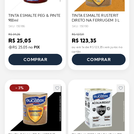
TINTA ESMALTE PEG & PINTE
TINTA ESMALTE RUSTERIT
900ml
DIRETO NA FERRUGEM 3 L
SKU: 150186
SKU: 150190
R$ 34,26
R$ 127,31
R$ 25,05
R$ 123,35
R$ 25,05 no
PIX
ou em 1x de R$ 123,35 sem juros no
cartão
COMPRAR
COMPRAR
- 3%