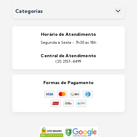
Devoluções
Categorias
Entrega
Pintura Imobiliárias
Pintura Automotiva
Estética Automotiva
Portas e Janelas
Horário de Atendimento
Ferramentas
Segunda à Sexta - 7h30 as 18h
Máquinas e Equipamentos
Casa e Jardim
Central de Atendimento
Lixeiras e Contentores
(21) 2157-4499
Formas de Pagamento