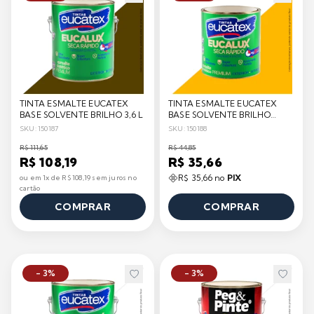
TINTA ESMALTE EUCATEX
TINTA ESMALTE EUCATEX
BASE SOLVENTE BRILHO 3,6 L
BASE SOLVENTE BRILHO
900ML
SKU: 150187
SKU: 150188
R$ 111,65
R$ 44,85
R$ 108,19
R$ 35,66
R$ 35,66 no
PIX
ou em 1x de R$ 108,19 sem juros no
cartão
COMPRAR
COMPRAR
- 3%
- 3%