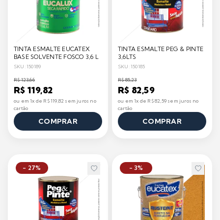
TINTA ESMALTE EUCATEX
TINTA ESMALTE PEG & PINTE
BASE SOLVENTE FOSCO 3,6 L
3,6LTS
SKU: 150189
SKU: 150185
R$ 123,66
R$ 85,23
R$ 119,82
R$ 82,59
ou em 1x de R$ 119,82 sem juros no
ou em 1x de R$ 82,59 sem juros no
cartão
cartão
COMPRAR
COMPRAR
- 27%
- 3%