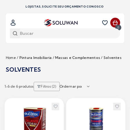
LOJISTAS, SOLICITE SEU ORÇAMENTO CONOSCO
0
Home
/
Pintura Imobiliaria
/
Massas e Complementos
/
Solventes
SOLVENTES
1-
6
de 6 produtos
Filtros (2)