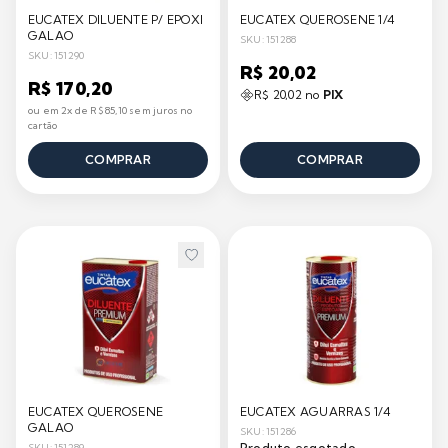
EUCATEX DILUENTE P/ EPOXI
EUCATEX QUEROSENE 1/4
GALAO
SKU: 151288
SKU: 151290
R$ 20,02
R$ 170,20
R$ 20,02 no
PIX
ou em 2x de R$ 85,10 sem juros no
cartão
COMPRAR
COMPRAR
EUCATEX QUEROSENE
EUCATEX AGUARRAS 1/4
GALAO
SKU: 151286
Produto esgotado
SKU: 151289