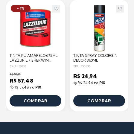
- 1%
TINTA PU AMARELO 675ML
TINTA SPRAY COLORGIN
LAZZURIL / SHERWIN
DECOR 360ML
WILLIAMS
SKU: 150753
SKU: 150630
R$ 58,10
R$ 24,94
R$ 57,48
R$ 24,94 no
PIX
R$ 57,48 no
PIX
COMPRAR
COMPRAR