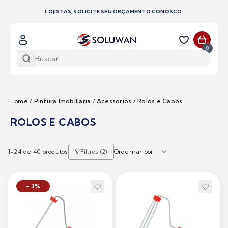
LOJISTAS, SOLICITE SEU ORÇAMENTO CONOSCO
0
Home
/
Pintura Imobiliaria
/
Acessorios
/
Rolos e Cabos
ROLOS E CABOS
1-
24
de 40 produtos
Filtros (2)
- 3%