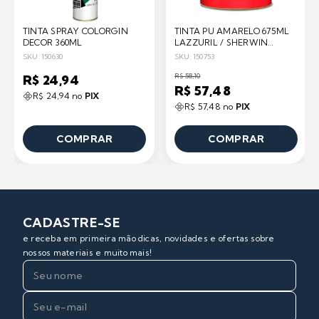
TINTA SPRAY COLORGIN
TINTA PU AMARELO 675ML
DECOR 360ML
LAZZURIL / SHERWIN
WILLIAMS
SKU: 150630
SKU: 150753
R$ 58,10
R$ 24,94
R$ 57,48
R$ 24,94 no
PIX
R$ 57,48 no
PIX
COMPRAR
COMPRAR
CADASTRE-SE
e receba em primeira mão dicas, novidades e ofertas sobre
nossos materiais e muito mais!