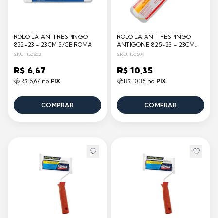
ROLO LA ANTI RESPINGO
ROLO LA ANTI RESPINGO
822-23 - 23CM S/CB ROMA
ANTIGONE 825-23 - 23CM
S/CB ROMA
SKU: 150602
SKU: 150599
R$ 6,67
R$ 10,35
R$ 6,67 no
PIX
R$ 10,35 no
PIX
COMPRAR
COMPRAR