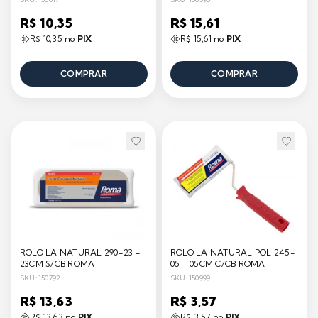
R$ 10,35
R$ 15,61
R$ 10,35 no
PIX
R$ 15,61 no
PIX
COMPRAR
COMPRAR
ROLO LA NATURAL 290-23 -
ROLO LA NATURAL POL 245-
23CM S/CB ROMA
05 - 05CM C/CB ROMA
SKU: 150792
SKU: 150999
R$ 13,63
R$ 3,57
R$ 13,63 no
PIX
R$ 3,57 no
PIX