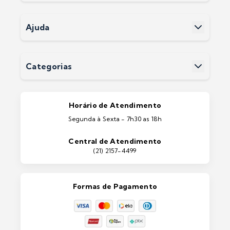
Nossas Lojas
Políticas e Privacidade
Ajuda
Termos e Condições
Fale Conosco
Perguntas Frequentes
Devoluções
Categorias
Entrega
Pintura Imobiliárias
Pintura Automotiva
Estética Automotiva
Portas e Janelas
Horário de Atendimento
Ferramentas
Segunda à Sexta - 7h30 as 18h
Máquinas e Equipamentos
Casa e Jardim
Central de Atendimento
Lixeiras e Contentores
(21) 2157-4499
Formas de Pagamento