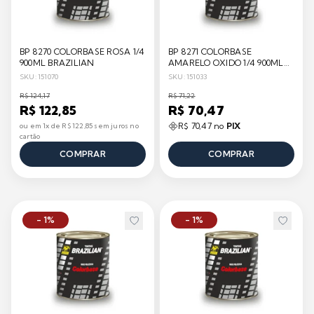
BP 8270 COLORBASE ROSA 1/4
BP 8271 COLORBASE
900ML BRAZILIAN
AMARELO OXIDO 1/4 900ML
BRAZILIAN
SKU: 151070
SKU: 151033
R$ 124,17
R$ 71,22
R$ 122,85
R$ 70,47
R$ 70,47 no
PIX
ou em 1x de R$ 122,85 sem juros no
cartão
COMPRAR
COMPRAR
- 1%
- 1%