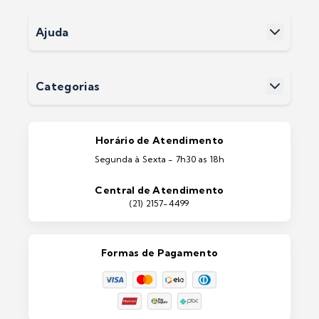
Nossas Lojas
Políticas e Privacidade
Ajuda
Termos e Condições
Fale Conosco
Perguntas Frequentes
Devoluções
Categorias
Entrega
Pintura Imobiliárias
Pintura Automotiva
Estética Automotiva
Portas e Janelas
Horário de Atendimento
Ferramentas
Segunda à Sexta - 7h30 as 18h
Máquinas e Equipamentos
Casa e Jardim
Central de Atendimento
Lixeiras e Contentores
(21) 2157-4499
Formas de Pagamento