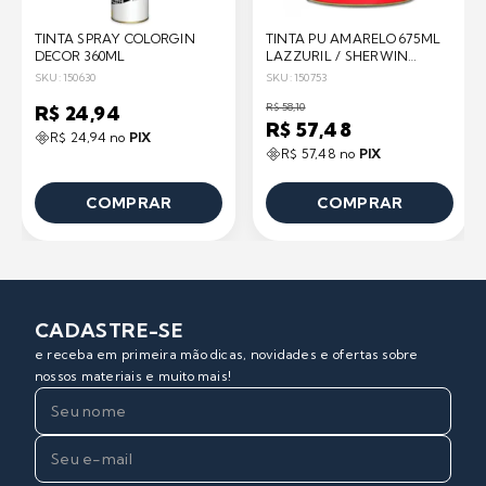
TINTA SPRAY COLORGIN
TINTA PU AMARELO 675ML
DECOR 360ML
LAZZURIL / SHERWIN
WILLIAMS
SKU: 150630
SKU: 150753
R$ 58,10
R$ 24,94
R$ 57,48
R$ 24,94 no
PIX
R$ 57,48 no
PIX
COMPRAR
COMPRAR
CADASTRE-SE
e receba em primeira mão dicas, novidades e ofertas sobre
nossos materiais e muito mais!