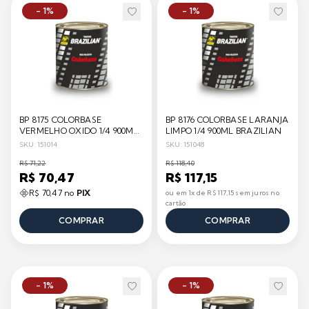
- 1%
- 1%
BP 8175 COLORBASE
BP 8176 COLORBASE LARANJA
VERMELHO OXIDO 1/4 900ML
LIMPO 1/4 900ML BRAZILIAN
BRAZILIAN
SKU: 151014
SKU: 151048
R$ 71,22
R$ 118,40
R$ 70,47
R$ 117,15
R$ 70,47 no
PIX
ou em 1x de R$ 117,15 sem juros no
cartão
COMPRAR
COMPRAR
- 1%
- 1%