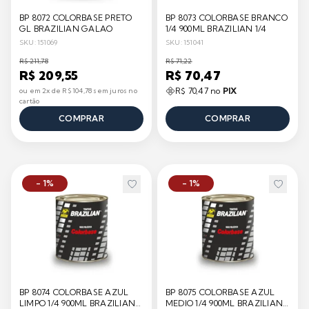
BP 8072 COLORBASE PRETO
BP 8073 COLORBASE BRANCO
GL BRAZILIAN GALAO
1/4 900ML BRAZILIAN 1/4
SKU: 151069
SKU: 151041
R$ 211,78
R$ 71,22
R$ 209,55
R$ 70,47
R$ 70,47 no
PIX
ou em 2x de R$ 104,78 sem juros no
cartão
COMPRAR
COMPRAR
- 1%
- 1%
BP 8074 COLORBASE AZUL
BP 8075 COLORBASE AZUL
LIMPO 1/4 900ML BRAZILIAN
MEDIO 1/4 900ML BRAZILIAN