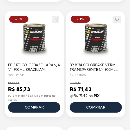
- 1%
- 1%
BP 8173 COLORBASE LARANJA
BP 8174 COLORBASE VERM
1/4 900ML BRAZILIAN
TRANSPARENTE 1/4 900ML
BRAZILIAN
SKU: 151046
SKU: 151030
R$ 86,64
R$ 72,17
R$ 85,73
R$ 71,42
R$ 71,42 no
PIX
ou em 1x de R$ 85,73 sem juros no
cartão
COMPRAR
COMPRAR