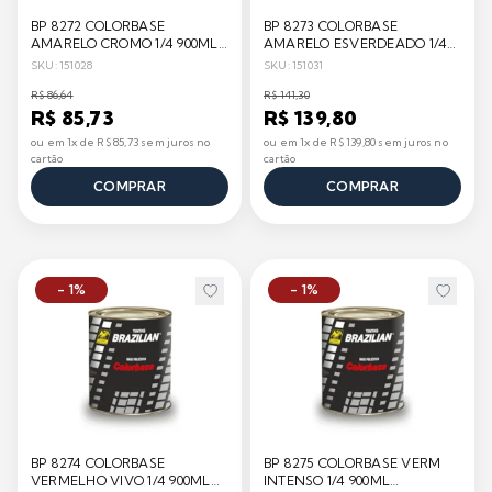
BP 8272 COLORBASE
BP 8273 COLORBASE
AMARELO CROMO 1/4 900ML
AMARELO ESVERDEADO 1/4
BRAZILIAN
900ML BRAZILIAN
SKU: 151028
SKU: 151031
R$ 86,64
R$ 141,30
R$ 85,73
R$ 139,80
ou em 1x de R$ 85,73 sem juros no
ou em 1x de R$ 139,80 sem juros no
cartão
cartão
COMPRAR
COMPRAR
- 1%
- 1%
BP 8274 COLORBASE
BP 8275 COLORBASE VERM
VERMELHO VIVO 1/4 900ML
INTENSO 1/4 900ML