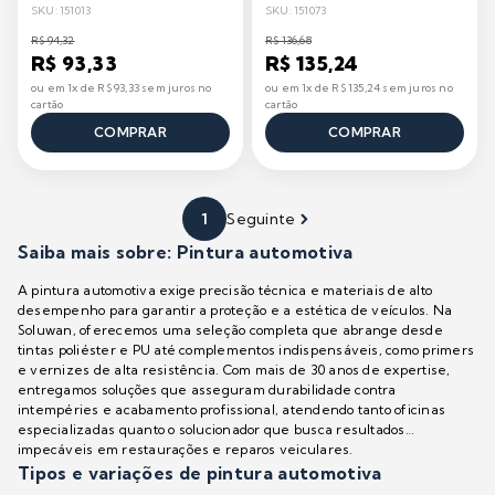
BRAZILIAN
BRAZILIAN
SKU: 151013
SKU: 151073
R$ 94,32
R$ 136,68
R$ 93,33
R$ 135,24
ou em 1x de R$ 93,33 sem juros no
ou em 1x de R$ 135,24 sem juros no
cartão
cartão
COMPRAR
COMPRAR
1
Seguinte
Saiba mais sobre: Pintura automotiva
A pintura automotiva exige precisão técnica e materiais de alto
desempenho para garantir a proteção e a estética de veículos. Na
Soluwan, oferecemos uma seleção completa que abrange desde
tintas poliéster e PU até complementos indispensáveis, como primers
e vernizes de alta resistência. Com mais de 30 anos de expertise,
entregamos soluções que asseguram durabilidade contra
intempéries e acabamento profissional, atendendo tanto oficinas
especializadas quanto o solucionador que busca resultados
impecáveis em restaurações e reparos veiculares.
Tipos e variações de pintura automotiva