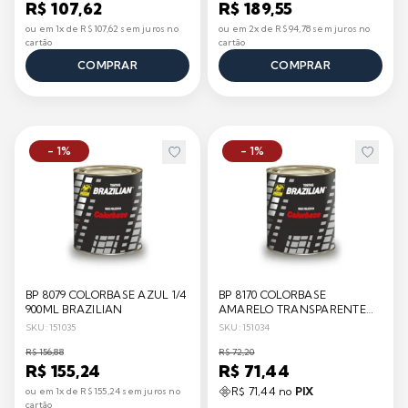
R$ 107,62
R$ 189,55
ou em 1x de R$ 107,62 sem juros no
ou em 2x de R$ 94,78 sem juros no
cartão
cartão
COMPRAR
COMPRAR
- 1%
- 1%
BP 8079 COLORBASE AZUL 1/4
BP 8170 COLORBASE
900ML BRAZILIAN
AMARELO TRANSPARENTE
1/4 900ML BRAZILIAN
SKU: 151035
SKU: 151034
R$ 156,88
R$ 72,20
R$ 155,24
R$ 71,44
R$ 71,44 no
PIX
ou em 1x de R$ 155,24 sem juros no
cartão