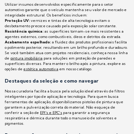
Utilizar insumos desenvolvidos especificamente para o setor
automotivo garante que o veículo mantenha seu valor de mercado e
integridade estrutural. Os benefícios incluem:
Proteção UV:
vernizes e tintas de alta tecnologia evitam o
desbotamento precoce causado pela exposição solar constante.
Resistência química:
as superfícies tornam-se mais resistentes a
agentes externos, como combustíveis, óleos e detritos da estrada.
Acabamento espelhado:
a fluidez dos produtos profissionais facilita
o polimento posterior, resultando em um brilho profundo e duradouro.
Se você também atua com projetos residenciais, conheça nossa linha
de
pintura imobiliária
para soluções em proteção de paredes e
superfícies diversas. Para manter o brilho após a pintura, explore as
opções de
estética automotiva
em nosso catálogo.
Destaques da seleção e como navegar
Nossa curadoria facilita a busca pela solução ideal através de filtros
inteligentes por tipo de aplicação e tecnologia. Para quem busca
ferramentas de aplicação, disponibilizamos pistolas de pintura que
garantem a pulverização correta do material. Não esqueça de
conferir a seção de
EPI's e EPC's
para garantir a segurança
respiratória e dérmica durante todo o manuseio de solventes e
pigmentos.