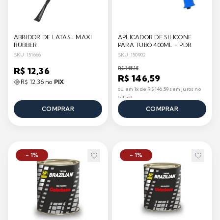
ABRIDOR DE LATAS- MAXI
APLICADOR DE SILICONE
RUBBER
PARA TUBO 400ML - PDR
SKU: 151666
SKU: 150902
R$ 148,15
R$ 12,36
R$ 146,59
R$ 12,36 no
PIX
ou em 1x de R$ 146,59 sem juros no
cartão
COMPRAR
COMPRAR
- 1%
- 1%