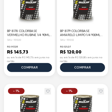
BP 8178 COLORBASE
BP 8179 COLORBASE
VERMELHO RUBINE 1/4 90ML
AMARELO LIMPO 1/4 900ML
BRAZILIAN
BRAZILIAN
SKU: 151020
SKU: 151032
R$ 147,28
R$ 121,27
R$ 145,73
R$ 120,00
ou em 1x de R$ 145,73 sem juros no
ou em 1x de R$ 120,00 sem juros no
cartão
cartão
COMPRAR
COMPRAR
- 1%
- 1%