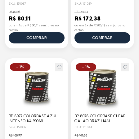
1/4
V
SKU: 151037
SKU: 151039
R$ 80,96
R$ 174,21
R$ 80,11
R$ 172,38
ou em 1x de R$ 80,11 sem juros no
ou em 2x de R$ 86,19 sem juros no
cartão
cartão
COMPRAR
COMPRAR
- 1%
- 1%
BP 8077 COLORBASE AZUL
BP 8078 COLORBASE CLEAR
INTENSO 1/4 900ML
GALAO BRAZILIAN
BRAZILIAN
SKU: 151036
SKU: 151044
R$ 108,77
R$ 191,58