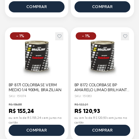
COMPRAR
COMPRAR
- 1%
- 1%
BP 8171 COLORBASE VERM
BP 8172 COLORBASE BP
MEDIO 1/4 900ML BRAZILIAN
AMARELO LIMAO BRILHANTE
1/4 900ML BRAZILIAN
SKU: 151074
SKU: 151083
R$ 156,88
R$ 122,21
R$ 155,24
R$ 120,93
ou em 1x de R$ 155,24 sem juros no
ou em 1x de R$ 120,93 sem juros no
cartão
cartão
COMPRAR
COMPRAR