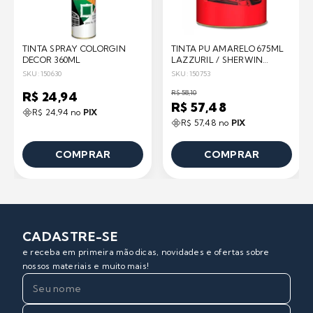
TINTA SPRAY COLORGIN
TINTA PU AMARELO 675ML
DECOR 360ML
LAZZURIL / SHERWIN
WILLIAMS
SKU: 150630
SKU: 150753
R$ 58,10
R$ 24,94
R$ 57,48
R$ 24,94 no
PIX
R$ 57,48 no
PIX
COMPRAR
COMPRAR
CADASTRE-SE
e receba em primeira mão dicas, novidades e ofertas sobre
nossos materiais e muito mais!