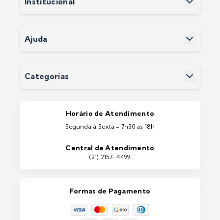
Institucional
Cadastre-se
Sobre a Soluwan
Nossas Lojas
Políticas e Privacidade
Ajuda
Termos e Condições
Fale Conosco
Perguntas Frequentes
Devoluções
Categorias
Entrega
Pintura Imobiliárias
Pintura Automotiva
Estética Automotiva
Portas e Janelas
Horário de Atendimento
Ferramentas
Segunda à Sexta - 7h30 as 18h
Máquinas e Equipamentos
Casa e Jardim
Central de Atendimento
Lixeiras e Contentores
(21) 2157-4499
Formas de Pagamento