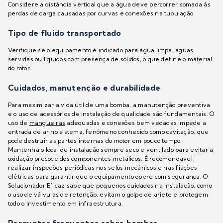
Considere a distância vertical que a água deve percorrer somada às
perdas de carga causadas por curvas e conexões na tubulação.
Tipo de fluido transportado
Verifique se o equipamento é indicado para água limpa, águas
servidas ou líquidos com presença de sólidos, o que define o material
do rotor.
Cuidados, manutenção e durabilidade
Para maximizar a vida útil de uma bomba, a manutenção preventiva
e o uso de acessórios de instalação de qualidade são fundamentais. O
uso de
mangueiras
adequadas e conexões bem vedadas impede a
entrada de ar no sistema, fenômeno conhecido como cavitação, que
pode destruir as partes internas do motor em pouco tempo.
Mantenha o local de instalação sempre seco e ventilado para evitar a
oxidação precoce dos componentes metálicos. É recomendável
realizar inspeções periódicas nos selos mecânicos e nas fiações
elétricas para garantir que o equipamento opere com segurança. O
Solucionador Eficaz sabe que pequenos cuidados na instalação, como
o uso de válvulas de retenção, evitam o golpe de ariete e protegem
todo o investimento em infraestrutura.