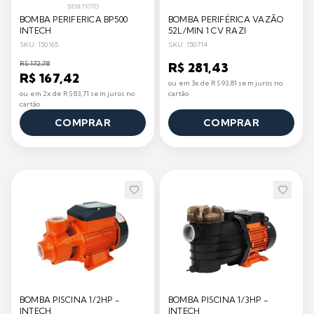
BOMBA PERIFERICA BP500
BOMBA PERIFÉRICA VAZÃO
INTECH
52L/MIN 1 CV RAZI
SKU: 150165
SKU: 150714
R$ 172,78
R$ 281,43
R$ 167,42
ou em 3x de R$ 93,81 sem juros no
ou em 2x de R$ 83,71 sem juros no
cartão
cartão
COMPRAR
COMPRAR
BOMBA PISCINA 1/2HP -
BOMBA PISCINA 1/3HP -
INTECH
INTECH