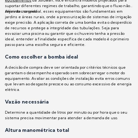
equipamentos
da Soluwan, você encontra modelos projetados para
suportar diferentes regimes de trabalho, garantindo que o fluxo não
seja interrompido.
Além do uso predial, esses equipamentos são fundamentais em
jardins e áreas rurais, onde a pressurização de sistemas de irrigação
exige precisão. A aplicação correta de uma bomba evita o desperdício
de recursos e protege a integridade das tubulações. Seja para
esvaziar uma piscina ou garantir que o chuveiro tenha a pressão
ideal, entender a finalidade específica de cada modelo é o primeiro
passo para uma escolha segura e eficiente.
Como escolher a bomba ideal
A decisão de compra deve ser orientada por critérios técnicos que
garantam o desempenho esperado sem sobrecarregar o motor do
equipamento. Avaliar as condições de instalação evita erros comuns
que levam ao desgaste precoce ou ao consumo excessivo de energia
elétrica.
Vazão necessária
Determine a quantidade de litros por minuto ou por hora que o seu
sistema precisa movimentar para atender a demanda de uso.
Altura manométrica total