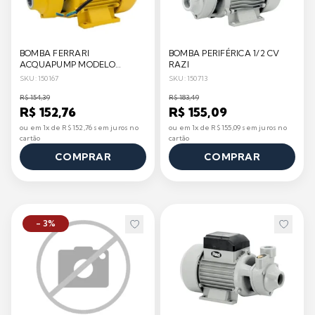
BOMBA FERRARI
BOMBA PERIFÉRICA 1/2 CV
ACQUAPUMP MODELO
RAZI
ACQUAFLOW 1/2CV
SKU: 150167
SKU: 150713
R$ 154,39
R$ 183,49
R$ 152,76
R$ 155,09
ou em 1x de R$ 152,76 sem juros no
ou em 1x de R$ 155,09 sem juros no
cartão
cartão
COMPRAR
COMPRAR
- 3%