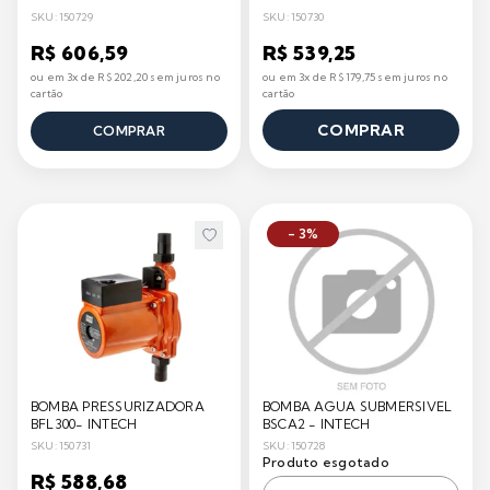
SKU: 150729
SKU: 150730
R$ 606,59
R$ 539,25
ou em 3x de R$ 202,20 sem juros no
ou em 3x de R$ 179,75 sem juros no
cartão
cartão
COMPRAR
COMPRAR
- 3%
BOMBA PRESSURIZADORA
BOMBA AGUA SUBMERSIVEL
BFL300- INTECH
BSCA2 - INTECH
SKU: 150731
SKU: 150728
Produto esgotado
R$ 588,68