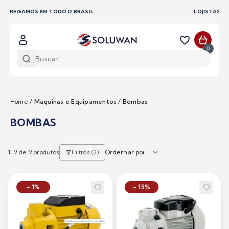
LOJISTAS, SOLICITE SEU ORÇAMENTO CONOSCO
0
Home
/
Maquinas e Equipamentos
/
Bombas
BOMBAS
1-
9
de 9 produtos
Filtros (2)
- 1%
- 15%