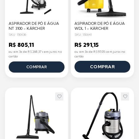
ASPIRADOR DE PÓ E ÁGUA
ASPIRADOR DE PÓ E ÁGUA
NT 3100 - KÄRCHER
WDL 1 - KÄRCHER
SKU: 150636
SKU: 150641
R$ 805,11
R$ 291,15
ou em 3x de R$ 268,37 sem juros no
ou em 3x de R$ 97,05 sem juros no
cartão
cartão
COMPRAR
COMPRAR