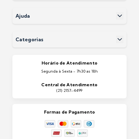
Nossas Lojas
Políticas e Privacidade
Ajuda
Termos e Condições
Fale Conosco
Perguntas Frequentes
Devoluções
Categorias
Entrega
Pintura Imobiliárias
Pintura Automotiva
Estética Automotiva
Portas e Janelas
Horário de Atendimento
Ferramentas
Segunda à Sexta - 7h30 as 18h
Máquinas e Equipamentos
Casa e Jardim
Central de Atendimento
Lixeiras e Contentores
(21) 2157-4499
Formas de Pagamento