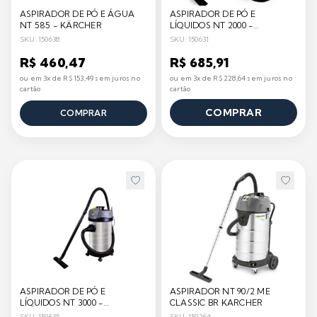
ASPIRADOR DE PÓ E ÁGUA
ASPIRADOR DE PÓ E
NT 585 - KÄRCHER
LÍQUIDOS NT 2000 -
KÄRCHER
SKU: 150638
SKU: 150631
R$ 460,47
R$ 685,91
ou em 3x de R$ 153,49 sem juros no
ou em 3x de R$ 228,64 sem juros no
cartão
cartão
COMPRAR
COMPRAR
ASPIRADOR DE PÓ E
ASPIRADOR NT 90/2 ME
LÍQUIDOS NT 3000 -
CLASSIC BR KARCHER
KÄRCHER
SKU: 150635
SKU: 150264