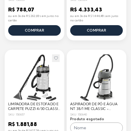
R$ 788,07
R$ 4.333,43
ou em 3x de R$ 262,69 sem juros no
ou em 3x de R$ 1.444,48 sem juros
cartão
no cartão
COMPRAR
COMPRAR
LIMPADORA DE ESTOFADO E
ASPIRADOR DE PÓ E ÁGUA
CARPETE PUZZI 4/30 CLASSIC
NT 38/1 ME CLASSIC -
- KÄRCHER
KARCHER
SKU: 150657
SKU: 150640
Produto esgotado
R$ 1.881,88
ou em 3x de R$ 627,29 sem juros no