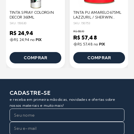
TINTA SPRAY COLORGIN
TINTA PU AMARELO 675ML
DECOR 360ML
LAZZURIL / SHERWIN
WILLIAMS
SKU: 150630
SKU: 150753
R$ 58,10
R$ 24,94
R$ 57,48
R$ 24,94 no
PIX
R$ 57,48 no
PIX
COMPRAR
COMPRAR
CADASTRE-SE
e receba em primeira mão dicas, novidades e ofertas sobre
nossos materiais e muito mais!