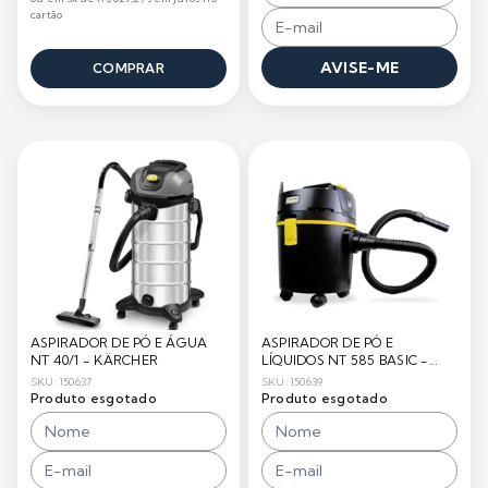
cartão
AVISE-ME
COMPRAR
ASPIRADOR DE PÓ E ÁGUA
ASPIRADOR DE PÓ E
NT 40/1 - KÄRCHER
LÍQUIDOS NT 585 BASIC -
KÄRCHER
SKU: 150637
SKU: 150639
Produto esgotado
Produto esgotado