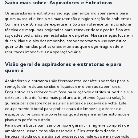
Saiba mais sobre: Aspiradores e Extratoras
Os aspiradores e extratoras são equipamentos indispensáveis para
quem busca eficiência na manutenção e higienização de ambientes.
Com mais de 30 anos de expertise, a Soluwan oferece uma curadoria
técnica de máquinas projetadas para remover desde poeira fina até
sujidades profundas em estofados e carpetes. Nossa seleção foca em
durabilidade e alto desempenho, atendendo tanto o uso doméstico
quanto demandas profissionais intensas que exigem agilidade e
resultados impecáveis na operação diária.
Visão geral de aspiradores e extratoras e para
quem é
Aspiradores e extratoras são ferramentas versáteis voltadas para a
remoção de resíduos sólidos e líquidos em diversas superfícies.
Enquanto o aspirador comum foca na sucção de detritos superficiais, a
extratora atua de forma mais profunda, injetando água ou solução
química para desprender a sujeira antes de sugá-la de volta. Este
equipamento é ideal para profissionais de limpeza, gestores de
espaços comerciais e proprietários que desejam manter estofados e
pisos em perfeito estado.
Para quem busca otimizar o tempo e garantir a higiene completa de
ambientes, esses itens são essenciais. Eles atendem desde a
limpeza rápida do dia a dia até processos complexos de manutenção