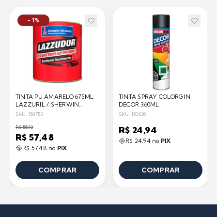
- 1%
TINTA PU AMARELO 675ML
TINTA SPRAY COLORGIN
LAZZURIL / SHERWIN
DECOR 360ML
WILLIAMS
SKU: 150753
SKU: 150630
R$ 58,10
R$ 24,94
R$ 57,48
R$ 24,94 no
PIX
R$ 57,48 no
PIX
COMPRAR
COMPRAR