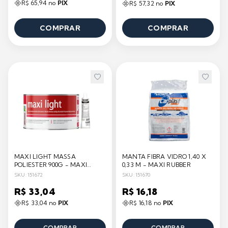
R$ 65,94 no
PIX
R$ 57,32 no
PIX
COMPRAR
COMPRAR
MAXI LIGHT MASSA
MANTA FIBRA VIDRO 1,40 X
POLIESTER 900G - MAXI
0,33 M - MAXI RUBBER
RUBBER
SKU: 151672
SKU: 151670
R$ 33,04
R$ 16,18
R$ 33,04 no
PIX
R$ 16,18 no
PIX
COMPRAR
COMPRAR