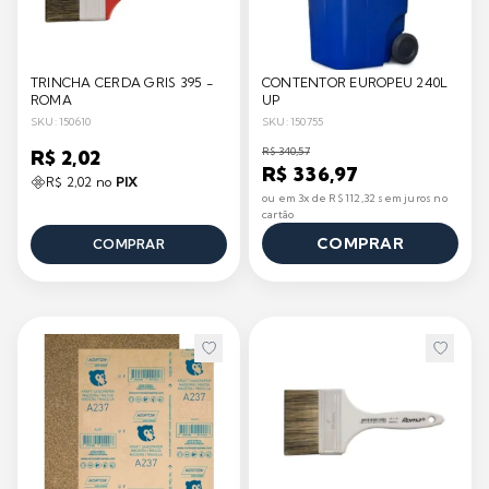
TRINCHA CERDA GRIS 395 -
CONTENTOR EUROPEU 240L
ROMA
UP
SKU: 150610
SKU: 150755
R$ 340,57
R$ 2,02
R$ 336,97
R$ 2,02 no
PIX
ou em 3x de R$ 112,32 sem juros no
cartão
COMPRAR
COMPRAR