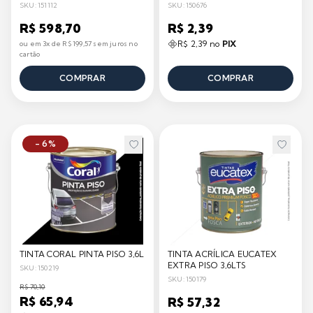
SKU: 151112
SKU: 150676
R$ 598,70
R$ 2,39
R$ 2,39 no
PIX
ou em 3x de R$ 199,57 sem juros no
cartão
COMPRAR
COMPRAR
- 6%
TINTA CORAL PINTA PISO 3,6L
TINTA ACRÍLICA EUCATEX
EXTRA PISO 3,6LTS
SKU: 150219
SKU: 150179
R$ 70,10
R$ 65,94
R$ 57,32