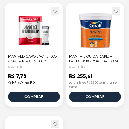
MAXIVED CAPO SACHE 100G
MANTA LIQUIDA RAPIDA
C/30C - MAXI RUBBER
BALDE 18 KG MACTRA CORAL
SKU: 151661
SKU: 151650
R$ 7,73
R$ 255,61
R$ 7,73 no
PIX
ou em 3x de R$ 85,20 sem juros no
cartão
COMPRAR
COMPRAR