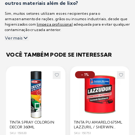
outros materiais além de lixo?
Sim, muitos setores utilizam esses recipientes para o
armazenamento de rações, grãos ou insumos industriais, desde que
higienizados com
limpeza profissional
adequada para evitar qualquer
contaminação cruzada anterior.
Ver mais
VOCÊ TAMBÉM PODE SE INTERESSAR
- 1%
TINTA SPRAY COLORGIN
TINTA PU AMARELO 675ML
DECOR 360ML
LAZZURIL / SHERWIN
WILLIAMS
SKU: 150630
SKU: 150753