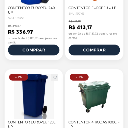
CONTENTOR EUROPEU 240L
CONTENTOR EUROPEU - LP
UP
SKU: 150168
SKU: 150755
R$ 417,58
R$ 340,57
R$ 413,17
R$ 336,97
ou em 3x de R$ 137,72 sem juros no
cartão
ou em 3x de R$ 112,32 sem juros no
cartão
COMPRAR
COMPRAR
- 1%
- 1%
CONTENTOR EUROPEU 120L
CONTENTOR 4 RODAS 1000L -
UP
LP