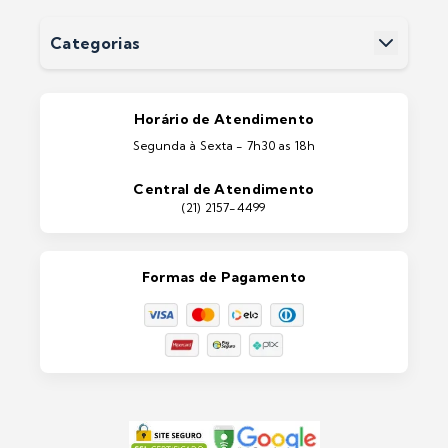
Perguntas Frequentes
Devoluções
Categorias
Entrega
Pintura Imobiliárias
Pintura Automotiva
Estética Automotiva
Portas e Janelas
Horário de Atendimento
Ferramentas
Segunda à Sexta - 7h30 as 18h
Máquinas e Equipamentos
Casa e Jardim
Central de Atendimento
Lixeiras e Contentores
(21) 2157-4499
Formas de Pagamento