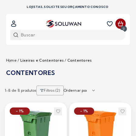
LOJISTAS, SOLICITE SEU ORÇAMENTO CONOSCO
0
Home
/
Lixeiras e Contentores
/
Contentores
CONTENTORES
1-
8
de 8 produtos
Filtros (2)
- 1%
- 1%