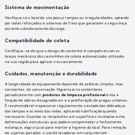
Sistema de movimentação
Verifique se o local de uso possui rampas ou irregularidades, optando
por rodas reforçadas e sistemas de freio que garantam a segurança
durante o deslocamento da carga.
Compatibilidade de coleta
Certifique-se de que o design do contentor é compatível com os
braços mecânicos dos caminhões de coleta automatizada utilizados
na sua região para agilizar o esvaziamento.
Cuidados, manutenção e durabilidade
A longevidade do equipamento depende de práticas simples, mas
constantes, de conservação. Higienizar os contentores
periodicamente com
produtos de limpeza profissional
evita a
fixação de odores desagradáveis e a proliferação de pragas urbanas.
É recomendável inspecionar regularmente o estado das dobradiças
das tampas e os eixos das rodas, aplicando lubrificação quando
necessário. Guardar os recipientes em superfícies niveladas evita
deformações estruturais que podem comprometer o fechamento
estanque, algo crucial para manter a higiene do local. Para remoção
de sujeiras pesadas, o uso de lavadoras em conjunto com