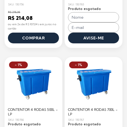
SKU: 150756
SKU: 150765
Produto esgotado
R$ 216,36
R$ 214,08
ou em 2x de R$ 107,04 sem juros no
cartão
COMPRAR
AVISE-ME
- 1%
- 1%
CONTENTOR 4 RODAS 500L -
CONTENTOR 4 RODAS 700L -
LP
LP
SKU: 150766
SKU: 150767
Produto esgotado
Produto esgotado