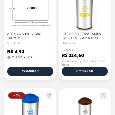
ADESIVO VINIL VIDRO
LIXEIRA SELETIVA TAMPA
13X15CM
BASC.40,5L - AMARELO
BRINOX
SKU: 151477
SKU: 151468
R$ 227,00
R$ 4,92
R$ 224,60
R$ 4,92 no
PIX
ou em 2x de R$ 112,30 sem juros no
cartão
COMPRAR
COMPRAR
- 1%