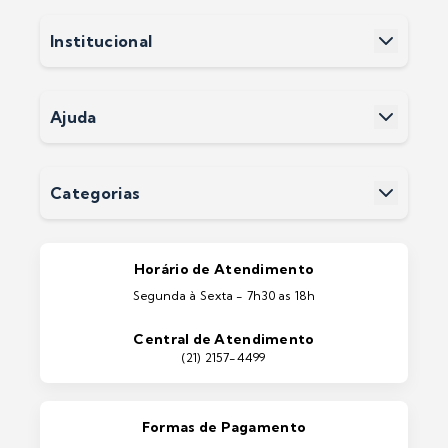
Meus Pedidos
Meus Favoritos
Institucional
Cadastre-se
Sobre a Soluwan
Nossas Lojas
Políticas e Privacidade
Ajuda
Termos e Condições
Fale Conosco
Perguntas Frequentes
Devoluções
Categorias
Entrega
Pintura Imobiliárias
Pintura Automotiva
Estética Automotiva
Portas e Janelas
Horário de Atendimento
Ferramentas
Segunda à Sexta - 7h30 as 18h
Máquinas e Equipamentos
Casa e Jardim
Central de Atendimento
Lixeiras e Contentores
(21) 2157-4499
Formas de Pagamento