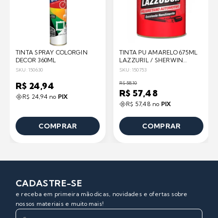
TINTA SPRAY COLORGIN
TINTA PU AMARELO 675ML
DECOR 360ML
LAZZURIL / SHERWIN
WILLIAMS
SKU: 150630
SKU: 150753
R$ 58,10
R$ 24,94
R$ 57,48
R$ 24,94 no
PIX
R$ 57,48 no
PIX
COMPRAR
COMPRAR
CADASTRE-SE
e receba em primeira mão dicas, novidades e ofertas sobre
nossos materiais e muito mais!