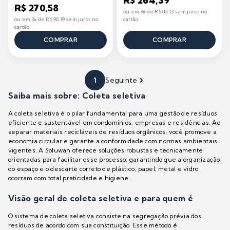
R$ 264,39
R$ 270,58
ou em 3x de R$ 88,13 sem juros no
ou em 3x de R$ 90,19 sem juros no
cartão
cartão
COMPRAR
COMPRAR
1
Seguinte
Saiba mais sobre: Coleta seletiva
A coleta seletiva é o pilar fundamental para uma gestão de resíduos
eficiente e sustentável em condomínios, empresas e residências. Ao
separar materiais recicláveis de resíduos orgânicos, você promove a
economia circular e garante a conformidade com normas ambientais
vigentes. A Soluwan oferece soluções robustas e tecnicamente
orientadas para facilitar esse processo, garantindo que a organização
do espaço e o descarte correto de plástico, papel, metal e vidro
ocorram com total praticidade e higiene.
Visão geral de coleta seletiva e para quem é
O sistema de coleta seletiva consiste na segregação prévia dos
resíduos de acordo com sua constituição. Esse método é