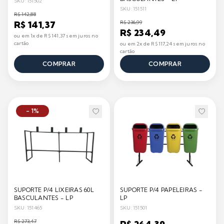
SKU: 151502
SKU: 151511
R$ 142,88
R$ 141,37
R$ 236,99
R$ 234,49
ou em 1x de R$ 141,37 sem juros no
cartão
ou em 2x de R$ 117,24 sem juros no
cartão
COMPRAR
COMPRAR
- 1%
SUPORTE P/4 LIXEIRAS 60L
SUPORTE P/4 PAPELEIRAS -
BASCULANTES - LP
LP
SKU: 151465
SKU: 151501
R$ 273,47