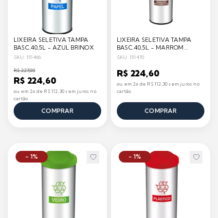
LIXEIRA SELETIVA TAMPA
LIXEIRA SELETIVA TAMPA
BASC.40,5L - AZUL BRINOX
BASC.40,5L - MARROM
BRINOX
SKU: 151466
SKU: 151470
R$ 227,00
R$ 224,60
R$ 224,60
ou em 2x de R$ 112,30 sem juros no
ou em 2x de R$ 112,30 sem juros no
cartão
cartão
COMPRAR
COMPRAR
- 1%
- 1%