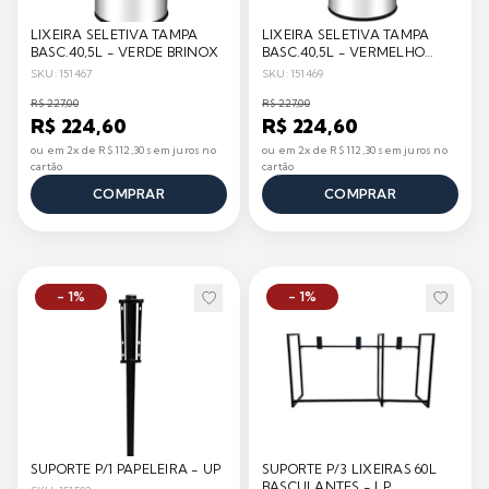
LIXEIRA SELETIVA TAMPA
LIXEIRA SELETIVA TAMPA
BASC.40,5L - VERDE BRINOX
BASC.40,5L - VERMELHO
BRINOX
SKU: 151467
SKU: 151469
R$ 227,00
R$ 227,00
R$ 224,60
R$ 224,60
ou em 2x de R$ 112,30 sem juros no
ou em 2x de R$ 112,30 sem juros no
cartão
cartão
COMPRAR
COMPRAR
- 1%
- 1%
SUPORTE P/1 PAPELEIRA - UP
SUPORTE P/3 LIXEIRAS 60L
BASCULANTES - LP