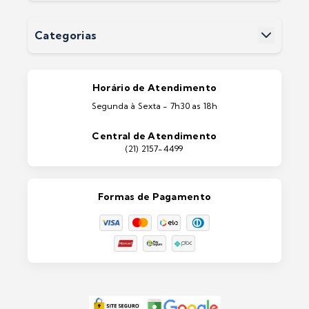
Perguntas Frequentes
Devoluções
Categorias
Entrega
Pintura Imobiliárias
Pintura Automotiva
Estética Automotiva
Portas e Janelas
Horário de Atendimento
Ferramentas
Segunda à Sexta - 7h30 as 18h
Máquinas e Equipamentos
Casa e Jardim
Central de Atendimento
Lixeiras e Contentores
(21) 2157-4499
Formas de Pagamento