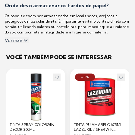
Onde devo armazenar os fardos de papel?
Os papeis devem ser armazenados em locais secos, arejados e
protegidos da luz solar direta. É importante evitar o contato direto com
o chão, utilizando paletes ou prateleiras, para impedir que a umidade
do solo comprometa a integridade e a higiene do material.
Ver mais
VOCÊ TAMBÉM PODE SE INTERESSAR
- 1%
TINTA SPRAY COLORGIN
TINTA PU AMARELO 675ML
DECOR 360ML
LAZZURIL / SHERWIN
WILLIAMS