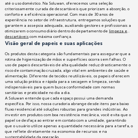
até o uso doméstico. Na Soluwan, oferecemos uma seleção
criteriosamente curada de descartáveis que priorizam a absorção, o
conforto e a eficiência operacional. Com mais de 30 anos de
experiência no setor de infraestrutura, entregamos soluções que
garantem a assepsia adequada, auxiliando gestores e profissionais a
otimizarem o consumo diário dentro do departamento de
limpeza e
descartáveis
com máxima confiança.
Visão geral de papeis e suas aplicações
Os produtos desta categoria são fundamentais para assegurar que a
rotina de higienização de mãos e superfícies ocorra sem falhas. O
uso de papeis descartáveis de alta qualidade reduz drasticamente o
risco de contaminação cruzada, algo vital em ambientes de saúde e
alimentação. Diferente de tecidos reutilizáveis, os papeis oferecem
uma solução prática e rápida para a secagem e limpeza, sendo
indispensáveis para quem busca conformidade com normas
sanitárias e praticidade no dia a dia.
A Soluwan entende que cada espaço possui uma demanda
específica. Por isso, nossa curadoria abrange desde itens para baixo
fluxo residencial até soluções robustas para grandes indústrias. Ao
investir em produtos com boa resistência mecânica, você evita que o
papel se desfaça ao entrar em contato com a umidade, garantindo
que o usuário utilize apenas a quantidade necessária para a tarefa, o
que reflete diretamente na economia de recursos e na
sustentabilidade da operação.