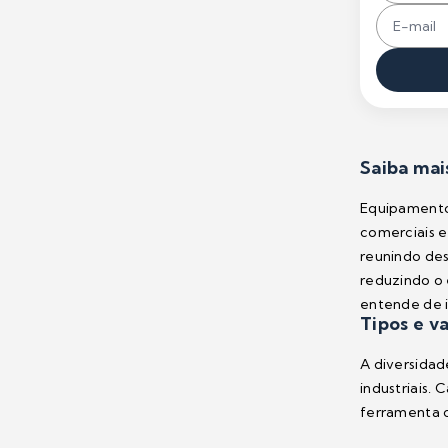
Saiba mai
Equipamentos
comerciais e
reunindo des
reduzindo o 
entende de i
Tipos e v
A diversida
industriais.
ferramenta c