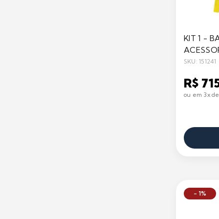
KIT 1 - 
ACESSOR
SKU: 151241
R$ 71
ou em 3x de
- 1%