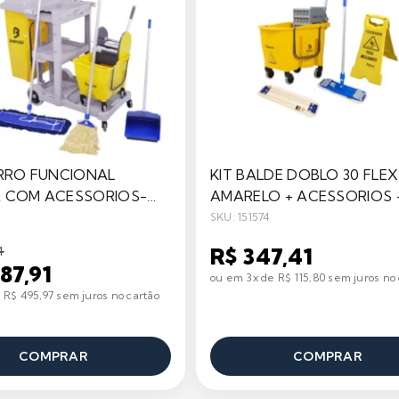
ARRO FUNCIONAL
KIT BALDE DOBLO 30 FLEX
A COM ACESSORIOS-
AMARELO + ACESSORIOS 
BRALIMPIA
BRALIMPIA
SKU: 151574
4
R$ 347,41
87,91
ou em 3x de R$ 115,80 sem juros no 
 R$ 495,97 sem juros no cartão
COMPRAR
COMPRAR