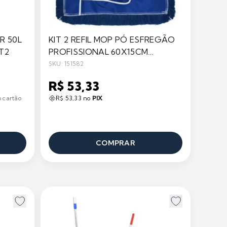
R 50L
KIT 2 REFIL MOP PÓ ESFREGÃO
T2
PROFISSIONAL 60X15CM
BRALIMPIA
SKU: 151582
R$ 53,33
 cartão
R$ 53,33 no
PIX
COMPRAR