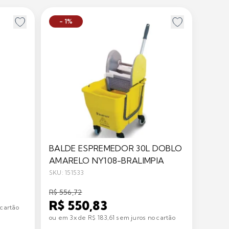
- 1%
BALDE ESPREMEDOR 30L DOBLO
AMARELO NY108-BRALIMPIA
SKU: 151533
R$ 556,72
R$ 550,83
 cartão
ou em 3x de R$ 183,61 sem juros no cartão