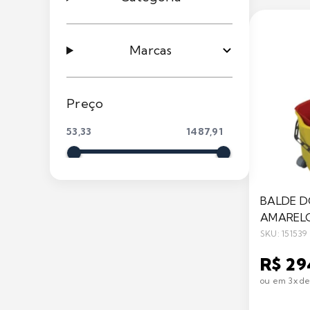
Marcas
Preço
BALDE D
AMARELO
SKU: 151539
R$ 29
ou em 3x de