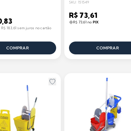
SKU: 151549
R$ 73,61
0,83
R$ 73,61 no
PIX
 R$ 183,61 sem juros no cartão
COMPRAR
COMPRAR