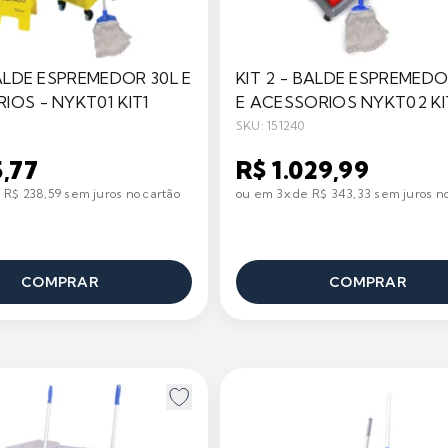
BALDE ESPREMEDOR 30L E
KIT 2 - BALDE ESPREMEDO
IOS - NYKT01 KIT1
E ACESSORIOS NYKT02 KI
SKU: 151240
5,77
R$ 1.029,99
 R$ 238,59 sem juros no cartão
ou em 3x de R$ 343,33 sem juros no
COMPRAR
COMPRAR