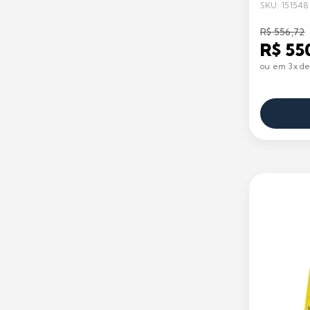
SKU: 151548
R$ 556,72
R$ 55
ou em 3x de