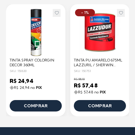
- 1%
TINTA SPRAY COLORGIN
TINTA PU AMARELO 675ML
DECOR 360ML
LAZZURIL / SHERWIN
WILLIAMS
SKU: 150630
SKU: 150753
R$ 58,10
R$ 24,94
R$ 57,48
R$ 24,94 no
PIX
R$ 57,48 no
PIX
COMPRAR
COMPRAR