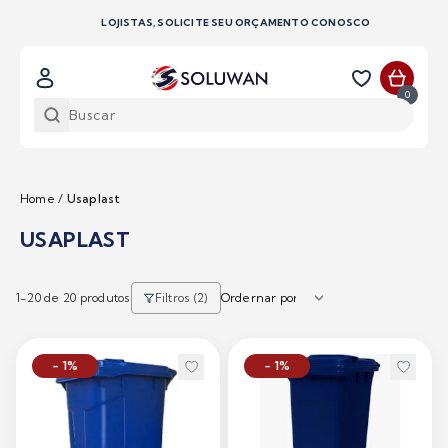
LOJISTAS, SOLICITE SEU ORÇAMENTO CONOSCO
0
Home
/
Usaplast
USAPLAST
1-
20
de 20 produtos
Filtros (2)
- 1%
- 1%