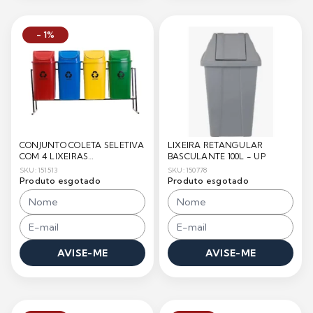
- 1%
CONJUNTO COLETA SELETIVA
LIXEIRA RETANGULAR
COM 4 LIXEIRAS
BASCULANTE 100L - UP
BASCULANTE - UP
SKU: 151513
SKU: 150778
Produto esgotado
Produto esgotado
AVISE-ME
AVISE-ME