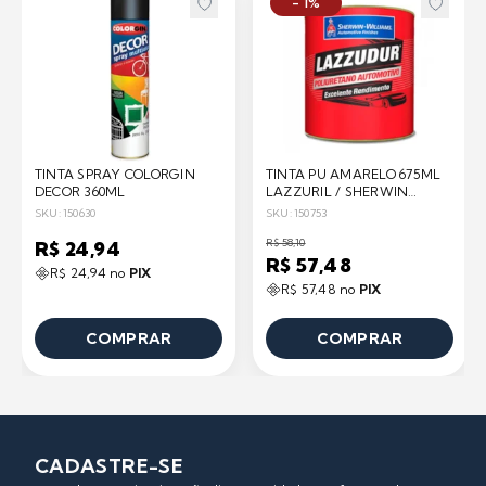
- 1%
TINTA SPRAY COLORGIN
TINTA PU AMARELO 675ML
DECOR 360ML
LAZZURIL / SHERWIN
WILLIAMS
SKU: 150630
SKU: 150753
R$ 58,10
R$ 24,94
R$ 57,48
R$ 24,94 no
PIX
R$ 57,48 no
PIX
COMPRAR
COMPRAR
CADASTRE-SE