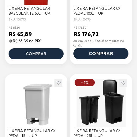
LIXEIRA RETANGULAR
LIXEIRA RETANGULAR C/
BASCULANTE 60L - UP
PEDAL 100L - UP
SKU: 150775
SKU: 150776
R$ 66,59
R$ 178,60
R$ 65,89
R$ 176,72
R$ 65,89 no
PIX
ou em 2x de R$ 88,36 sem juros no
cartão
COMPRAR
COMPRAR
- 1%
LIXEIRA RETANGULAR C/
LIXEIRA RETANGULAR C/
PEDAL 15L - UP
PEDAL 25L - UP