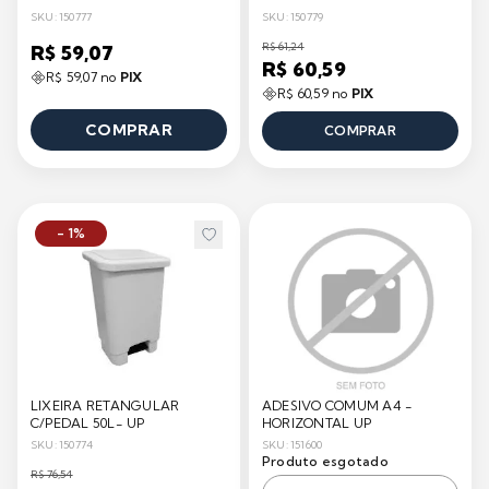
SKU: 150777
SKU: 150779
R$ 61,24
R$ 59,07
R$ 60,59
R$ 59,07 no
PIX
R$ 60,59 no
PIX
COMPRAR
COMPRAR
- 1%
LIXEIRA RETANGULAR
ADESIVO COMUM A4 -
C/PEDAL 50L- UP
HORIZONTAL UP
SKU: 150774
SKU: 151600
Produto esgotado
R$ 76,54