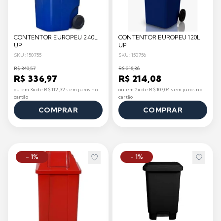
CONTENTOR EUROPEU 240L
CONTENTOR EUROPEU 120L
UP
UP
SKU: 150755
SKU: 150756
R$ 340,57
R$ 216,36
R$ 336,97
R$ 214,08
ou em 3x de R$ 112,32 sem juros no
ou em 2x de R$ 107,04 sem juros no
cartão
cartão
COMPRAR
COMPRAR
- 1%
- 1%