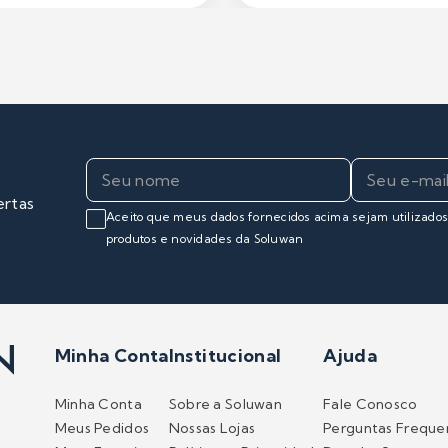
ertas
Aceito que meus dados fornecidos acima sejam utilizado
produtos e novidades da Soluwan
Minha Conta
Institucional
Ajuda
Minha Conta
Sobre a Soluwan
Fale Conosco
Meus Pedidos
Nossas Lojas
Perguntas Freque