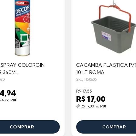
 SPRAY COLORGIN
CACAMBA PLASTICA P/
 360ML
10 LT ROMA
630
SKU: 150606
24,94
R$ 17,55
R$ 17,00
,94 no
PIX
R$ 17,00 no
PIX
COMPRAR
COMPRAR