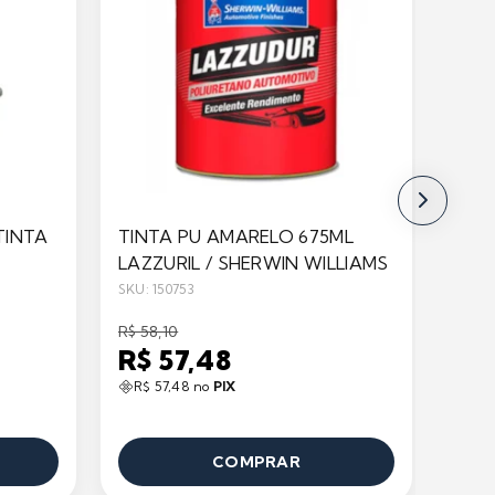
TINTA
TINTA PU AMARELO 675ML
MIS
LAZZURIL / SHERWIN WILLIAMS
- 5/
SKU: 150753
SKU: 1
R$ 58,10
R$ 11
R$ 57,48
R$ 
R$ 57,48 no
PIX
R$ 
COMPRAR