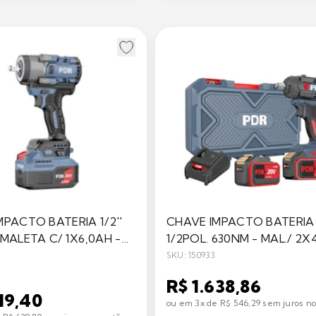
MPACTO BATERIA 1/2''
CHAVE IMPACTO BATERIA
 MALETA C/ 1X6,0AH -
1/2POL. 630NM - MAL./ 2X
CARREG. 2.0A - PDR
SKU: 150933
9
R$ 1.638,86
919,40
ou em 3x de R$ 546,29 sem juros no