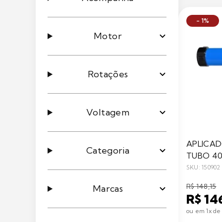
- 1%
Motor
Rotações
Voltagem
APLICAD
Categoria
TUBO 40
SKU: 150902
R$ 148,15
Marcas
R$ 14
ou em 1x de 