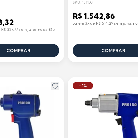
SS - PDR
SKU: 151100
R$ 1.542,86
3,32
ou em 3x de R$ 514,29 sem juros no
 R$ 327,77 sem juros no cartão
COMPRAR
COMPRAR
- 1%