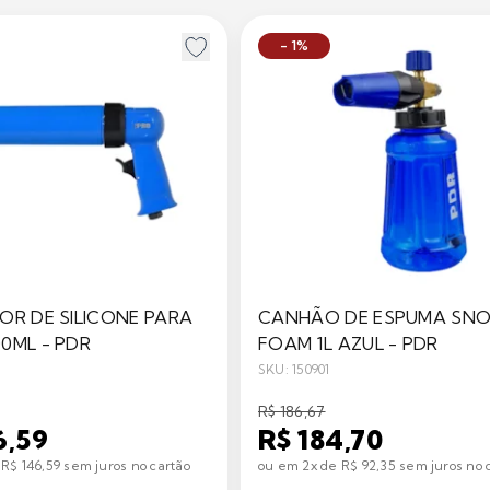
- 1%
OR DE SILICONE PARA
CANHÃO DE ESPUMA SN
0ML - PDR
FOAM 1L AZUL - PDR
SKU: 150901
R$ 186,67
6,59
R$ 184,70
R$ 146,59 sem juros no cartão
ou em 2x de R$ 92,35 sem juros no 