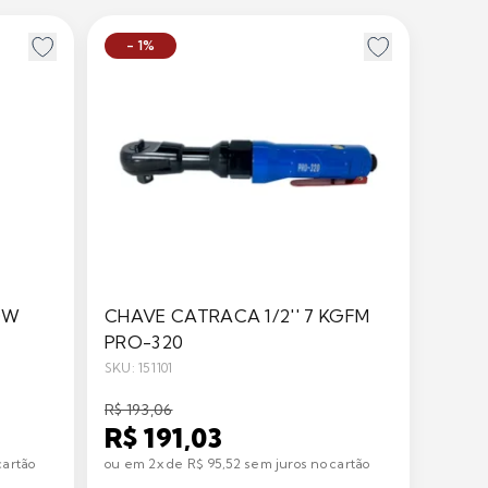
- 1%
OW
CHAVE CATRACA 1/2'' 7 KGFM
PRO-320
SKU: 151101
R$ 193,06
R$ 191,03
cartão
ou em 2x de R$ 95,52 sem juros no cartão