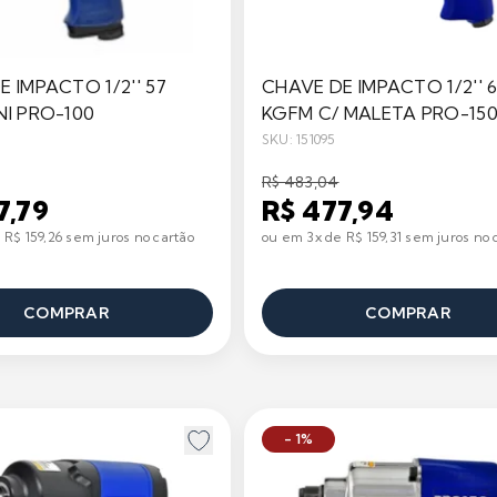
 IMPACTO 1/2'' 57
CHAVE DE IMPACTO 1/2'' 
NI PRO-100
KGFM C/ MALETA PRO-15
SKU: 151095
R$ 483,04
7,79
R$ 477,94
 R$ 159,26 sem juros no cartão
ou em 3x de R$ 159,31 sem juros no 
COMPRAR
COMPRAR
- 1%