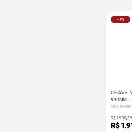
- 1%
CHAVE I
990NM -
PDR
SKU: 150909
R$ 1.939,8
R$ 1.