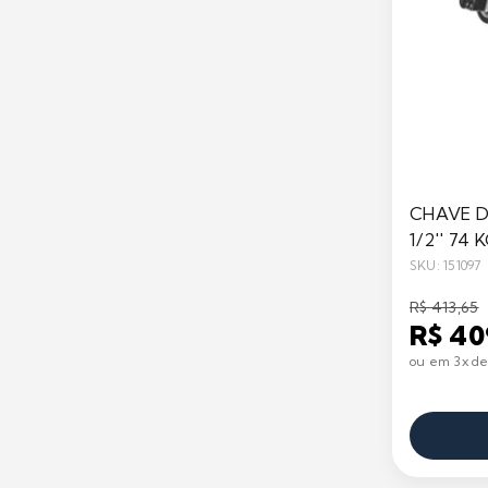
CHAVE D
1/2'' 74
SKU: 151097
R$ 413,65
R$ 40
ou em 3x de