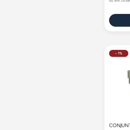
ou em 3x de
- 1%
CONJUNT