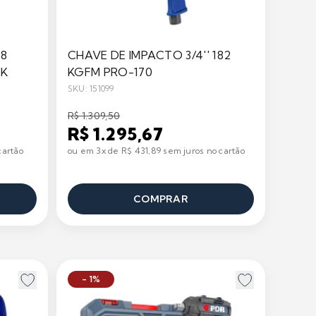
68
CHAVE DE IMPACTO 3/4'' 182
0K
KGFM PRO-170
SKU: 151099
R$ 1.309,50
R$ 1.295,67
cartão
ou em 3x de R$ 431,89 sem juros no cartão
COMPRAR
- 1%