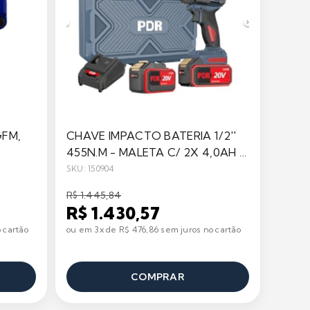
GFM,
CHAVE IMPACTO BATERIA 1/2''
455N.M - MALETA C/ 2X 4,0AH -
PDR
SKU: 150904
R$ 1.445,84
R$ 1.430,57
 cartão
ou em 3x de R$ 476,86 sem juros no cartão
COMPRAR