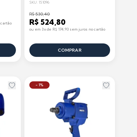
SKU: 151096
R$ 530,40
R$ 524,80
 cartão
ou em 3x de R$ 174,93 sem juros no cartão
COMPRAR
- 1%