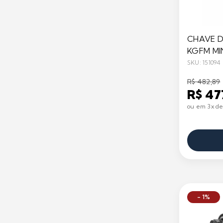
CHAVE DE
KGFM MI
SKU: 151094
R$ 482,89
R$ 47
ou em 3x de
- 1%