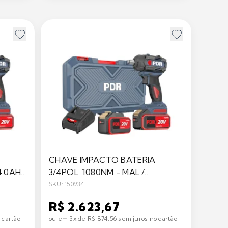
CHAVE IMPACTO BATERIA
4.0AH/
3/4POL. 1080NM - MAL./
2X6.0AH/ CARREG. 2.0A - PDR
SKU: 150934
R$ 2.623,67
 cartão
ou em 3x de R$ 874,56 sem juros no cartão