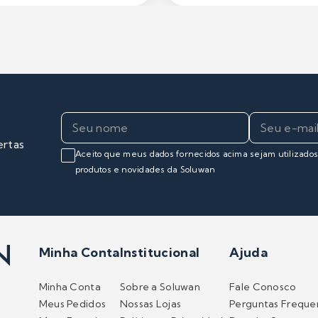
ertas
Aceito que meus dados fornecidos acima sejam utilizado
produtos e novidades da Soluwan
Minha Conta
Institucional
Ajuda
Minha Conta
Sobre a Soluwan
Fale Conosco
Meus Pedidos
Nossas Lojas
Perguntas Freque