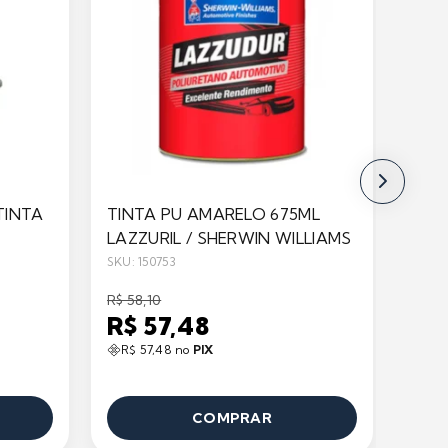
TINTA
TINTA PU AMARELO 675ML
MIS
LAZZURIL / SHERWIN WILLIAMS
- 5/
SKU: 150753
SKU: 1
R$ 58,10
R$ 11
R$ 57,48
R$ 
R$ 57,48 no
PIX
R$ 
COMPRAR