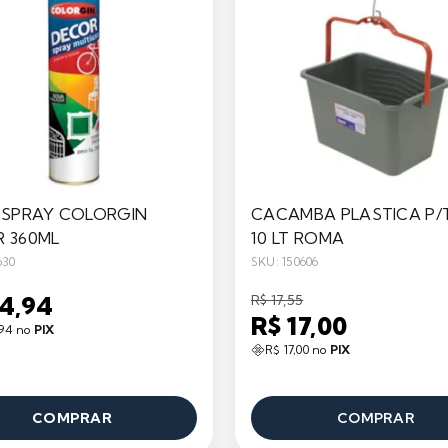
 SPRAY COLORGIN
CACAMBA PLASTICA P/
 360ML
10 LT ROMA
630
SKU: 150606
24,94
R$ 17,55
R$ 17,00
,94 no
PIX
R$ 17,00 no
PIX
COMPRAR
COMPRAR