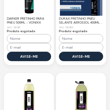
DARKER PRETINHO PARA
DURAX PRETINHO PNEU
PNEU 500ML - VONIXX
SELANTE AEROSSOL 400ML -
VONIXX
SKU: 150381
SKU: 150384
Produto esgotado
Produto esgotado
AVISE-ME
AVISE-ME