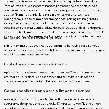
insumos destinados a diferentes níveis de sujidade e superfícies.
Para as rodas, os descontaminantes ferrosos são essenciais, pois
removem as partículas de metal expelidas pelas pastilhas de freio
que se fixam no verniz. Já para o motor, os desengraxantes
biodegradáveis são os mais recomendados, pois agem na gordura
sem agredir mangueiras de borracha ou conexões elétricas. A
escolha correta entre um produto de base ácida ou alcalina depende
diretamente do material, como o alumínio ou o aço pintado, garantindo
que o cuidado na
lavagem
técnica preserve a integridade das peças.
Limpadores de rodas e pneus
Existem fórmulas específicas que agem na borracha para remover
resíduos de ceras antigas e produtos que restauram o brilho das ligas
metálicas sem causar manchas.
Protetores e vernizes de motor
Após a higienização, o uso de vernizes específicos cria uma camada
protetora que resiste a altas temperaturas, evita a oxidação de
metais e mantém as partes plásticas com aspecto de novas.
Como escolher itens para a limpeza técnica
A seleção dos produtos para
Motor e Rodas
deve considerar a
segurança do aplicador e do veículo. É importante verificar o ph dos
produtos, priorizando itens neutros ou balanceados para superfícies