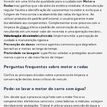
Investir em uma linha de qualidade para o cuidado com
Motor e
Rodas
traz ganhos que vão além da estética imediata. A manutenção
regular facilita a identificação de vazamentos no motor e evita que a
fuligem de freio corroa o acabamento das rodas de liga leve. Ao
utilizar produtos de padrão profissional, o usuário garante maior
durabilidade aos componentes. Complementar esse processo com a
limpeza do
chassi
eleva o padrão de conservação do veículo,
resultando em um maior valor de revenda e uma operação mecânica
mais limpa e eficiente no dia a dia.
Valorização do veículo:
um motor limpo transmite a percepção de
cuidado e manutenção rigorosa.
Prevenção de danos:
remove agentes corrosivos que degradam
borrachas e metais ao longo do tempo.
Praticidade na lavagem:
superfícies seladas e protegidas acumulam
menos sujeira e são mais fáceis de limpar.
Perguntas frequentes sobre motor e rodas
Confira as principais dúvidas sobre o processo de limpeza e
conservação destas áreas críticas do veículo.
Pode-se lavar o motor do carro com água?
Sim, desde que o processo seja feito com o motor frio e os
componentes eletrônicos sensíveis, como bobinas e módulos, estejam
devidamente protegidos. O ideal é utilizar pouca pressão de água e