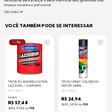
necessárias para alcançar a parte interna da roda, garantindo uma
limpeza completa e profissional.
Ver mais
VOCÊ TAMBÉM PODE SE INTERESSAR
- 1%
TINTA PU AMARELO 675ML
TINTA SPRAY COLORGIN
LAZZURIL / SHERWIN
DECOR 360ML
WILLIAMS
SKU: 150753
SKU: 150630
R$ 58,10
R$ 24,94
R$ 57,48
R$ 24,94 no
PIX
R$ 57,48 no
PIX