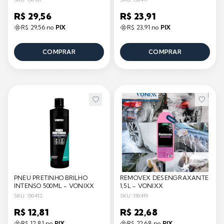
R$ 29,56
R$ 23,91
R$ 29,56 no
PIX
R$ 23,91 no
PIX
COMPRAR
COMPRAR
PNEU PRETINHO BRILHO
REMOVEX DESENGRAXANTE
INTENSO 500ML - VONIXX
1,5L - VONIXX
SKU: 150412
SKU: 150419
R$ 12,81
R$ 22,68
R$ 12,81 no
PIX
R$ 22,68 no
PIX