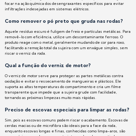
focar na ação química dos desengraxantes específicos para evitar
infiltrações indesejadas em sistemas elétricos.
Como remover o pó preto que gruda nas rodas?
Aquele resíduo escuro é fuligem de freio e partículas metálicas. Para
removê-lo com eficiência, utilize um descontaminante ferroso. O
produto reage com o metal, geralmente mudando de cor para roxo,
facilitando a remoção total da sujeira com um enxágue simples, sem
riscar o verniz da roda.
Qual a função do verniz de motor?
O verniz de motor serve para proteger as partes metálicas contra
oxidação e evitar o ressecamento de mangueiras e plásticos. Ele
suporta as altas temperaturas do compartimento e cria um filme
transparente que impede que a sujeira grude com facilidade,
tornando as próximas limpezas muito mais rápidas.
Preciso de escovas especiais para limpar as rodas?
Sim, pois as escovas comuns podem riscar o acabamento. Escovas de
cerdas macias ou de microfibra são ideais para a face da roda,
enquanto escovas longas e finas, conhecidas como limpa-aros, são