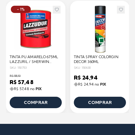
- 1%
TINTA PU AMARELO 675ML
TINTA SPRAY COLORGIN
LAZZURIL / SHERWIN
DECOR 360ML
WILLIAMS
SKU: 150753
SKU: 150630
R$ 58,10
R$ 24,94
R$ 57,48
R$ 24,94 no
PIX
R$ 57,48 no
PIX
COMPRAR
COMPRAR