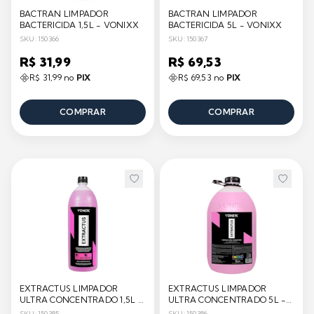
BACTRAN LIMPADOR
BACTRAN LIMPADOR
BACTERICIDA 1,5L - VONIXX
BACTERICIDA 5L - VONIXX
SKU: 150366
SKU: 150367
R$ 31,99
R$ 69,53
R$ 31,99 no
PIX
R$ 69,53 no
PIX
COMPRAR
COMPRAR
EXTRACTUS LIMPADOR
EXTRACTUS LIMPADOR
ULTRA CONCENTRADO 1,5L -
ULTRA CONCENTRADO 5L -
VONIXX
VONIXX
SKU: 150385
SKU: 150386