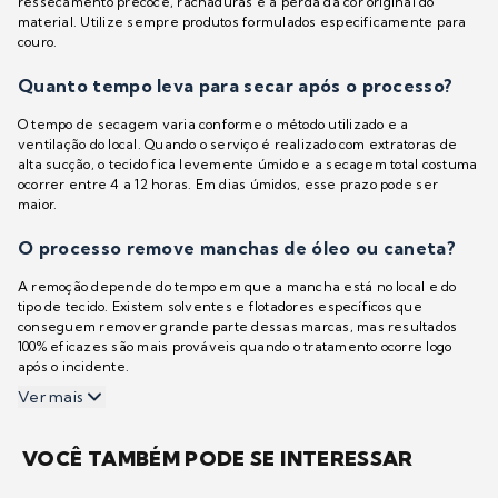
ressecamento precoce, rachaduras e a perda da cor original do
material. Utilize sempre produtos formulados especificamente para
couro.
Quanto tempo leva para secar após o processo?
O tempo de secagem varia conforme o método utilizado e a
ventilação do local. Quando o serviço é realizado com extratoras de
alta sucção, o tecido fica levemente úmido e a secagem total costuma
ocorrer entre 4 a 12 horas. Em dias úmidos, esse prazo pode ser
maior.
O processo remove manchas de óleo ou caneta?
A remoção depende do tempo em que a mancha está no local e do
tipo de tecido. Existem solventes e flotadores específicos que
conseguem remover grande parte dessas marcas, mas resultados
100% eficazes são mais prováveis quando o tratamento ocorre logo
após o incidente.
Ver mais
VOCÊ TAMBÉM PODE SE INTERESSAR