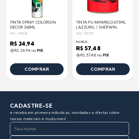
TINTA SPRAY COLORGIN
TINTA PU AMARELO 675ML
DECOR 360ML
LAZZURIL / SHERWIN
WILLIAMS
SKU: 150630
SKU: 150753
R$ 58,10
R$ 24,94
R$ 57,48
R$ 24,94 no
PIX
R$ 57,48 no
PIX
COMPRAR
COMPRAR
CADASTRE-SE
e receba em primeira mão dicas, novidades e ofertas sobre
nossos materiais e muito mais!