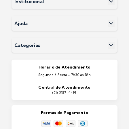
Institucional
Cadastre-se
Sobre a Soluwan
Nossas Lojas
Políticas e Privacidade
Ajuda
Termos e Condições
Fale Conosco
Perguntas Frequentes
Devoluções
Categorias
Entrega
Pintura Imobiliárias
Pintura Automotiva
Estética Automotiva
Portas e Janelas
Horário de Atendimento
Ferramentas
Segunda à Sexta - 7h30 as 18h
Máquinas e Equipamentos
Casa e Jardim
Central de Atendimento
Lixeiras e Contentores
(21) 2157-4499
Formas de Pagamento