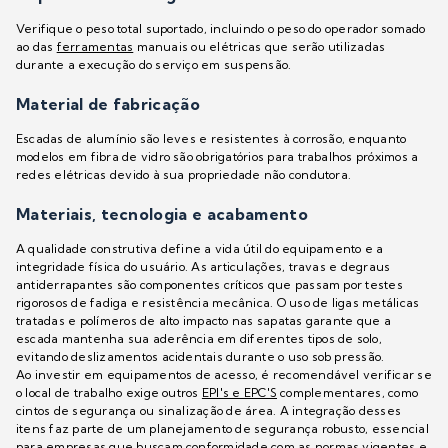
Verifique o peso total suportado, incluindo o peso do operador somado
ao das
ferramentas
manuais ou elétricas que serão utilizadas
durante a execução do serviço em suspensão.
Material de fabricação
Escadas de alumínio são leves e resistentes à corrosão, enquanto
modelos em fibra de vidro são obrigatórios para trabalhos próximos a
redes elétricas devido à sua propriedade não condutora.
Materiais, tecnologia e acabamento
A qualidade construtiva define a vida útil do equipamento e a
integridade física do usuário. As articulações, travas e degraus
antiderrapantes são componentes críticos que passam por testes
rigorosos de fadiga e resistência mecânica. O uso de ligas metálicas
tratadas e polímeros de alto impacto nas sapatas garante que a
escada mantenha sua aderência em diferentes tipos de solo,
evitando deslizamentos acidentais durante o uso sob pressão.
Ao investir em equipamentos de acesso, é recomendável verificar se
o local de trabalho exige outros
EPI's e EPC'S
complementares, como
cintos de segurança ou sinalização de área. A integração desses
itens faz parte de um planejamento de segurança robusto, essencial
para empresas que buscam conformidade com as normas vigentes e