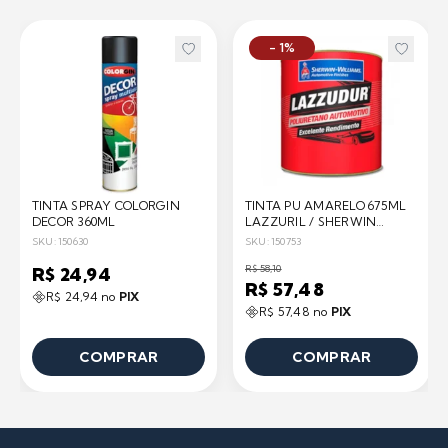
- 1%
TINTA SPRAY COLORGIN
TINTA PU AMARELO 675ML
DECOR 360ML
LAZZURIL / SHERWIN
WILLIAMS
SKU: 150630
SKU: 150753
R$ 58,10
R$ 24,94
R$ 57,48
R$ 24,94 no
PIX
R$ 57,48 no
PIX
COMPRAR
COMPRAR