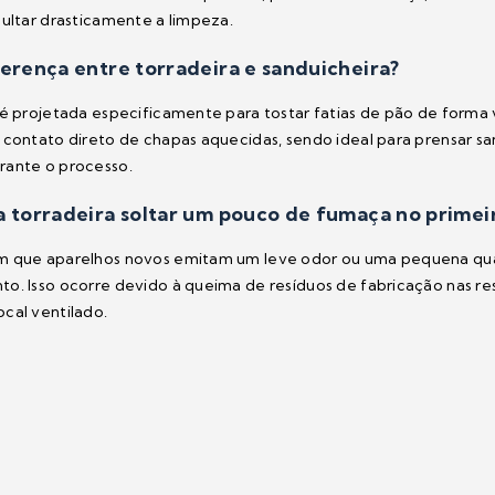
cultar drasticamente a limpeza.
ferença entre torradeira e sanduicheira?
 é projetada especificamente para tostar fatias de pão de forma ve
 contato direto de chapas aquecidas, sendo ideal para prensar s
rante o processo.
a torradeira soltar um pouco de fumaça no primei
m que aparelhos novos emitam um leve odor ou uma pequena qua
o. Isso ocorre devido à queima de resíduos de fabricação nas re
cal ventilado.