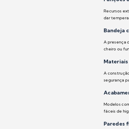
Recursos ex
dar temperat
Bandeja c
A presença d
cheiro ou fu
Materiais
A construção
segurança pa
Acabamen
Modelos com 
fáceis de hi
Paredes f