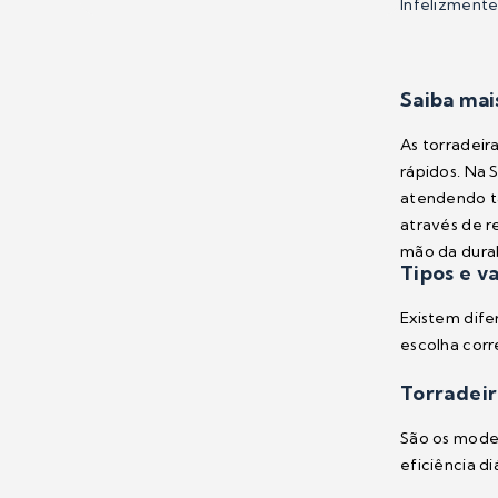
Infelizment
Saiba mai
As torradeir
rápidos. Na
atendendo ta
através de r
mão da durab
Tipos e v
Existem dife
escolha corr
Torradeir
São os mode
eficiência diá