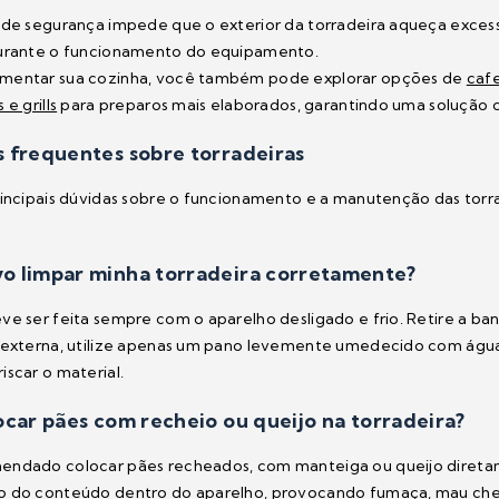
 de segurança impede que o exterior da torradeira aqueça exces
durante o funcionamento do equipamento.
mentar sua cozinha, você também pode explorar opções de
cafe
 e grills
para preparos mais elaborados, garantindo uma solução c
 frequentes sobre torradeiras
rincipais dúvidas sobre o funcionamento e a manutenção das tor
o limpar minha torradeira corretamente?
ve ser feita sempre com o aparelho desligado e frio. Retire a ba
 externa, utilize apenas um pano levemente umedecido com água
iscar o material.
ocar pães com recheio ou queijo na torradeira?
ndado colocar pães recheados, com manteiga ou queijo diretame
 do conteúdo dentro do aparelho, provocando fumaça, mau cheir