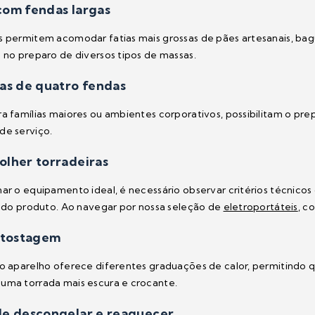
com fendas largas
s permitem acomodar fatias mais grossas de pães artesanais, bag
e no preparo de diversos tipos de massas.
as de quatro fendas
ra famílias maiores ou ambientes corporativos, possibilitam o p
de serviço.
lher torradeiras
nar o equipamento ideal, é necessário observar critérios técnico
il do produto. Ao navegar por nossa seleção de
eletroportáteis
, c
 tostagem
 o aparelho oferece diferentes graduações de calor, permitindo
uma torrada mais escura e crocante.
de descongelar e reaquecer