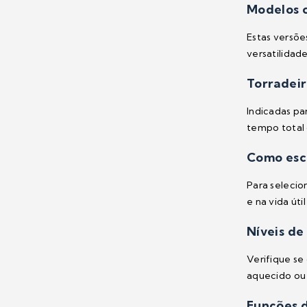
Modelos 
Estas versõe
versatilidad
Torradeir
Indicadas pa
tempo total 
Como esco
Para selecio
e na vida út
Níveis de
Verifique se
aquecido ou 
Funções 