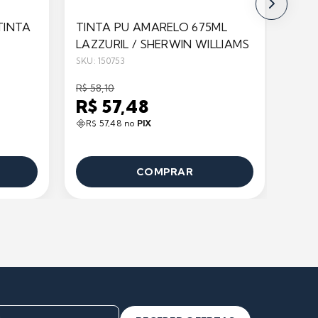
TINTA
TINTA PU AMARELO 675ML
MIS
LAZZURIL / SHERWIN WILLIAMS
- 5/
SKU: 150753
SKU: 1
R$ 58,10
R$ 11
R$ 57,48
R$ 
R$ 57,48 no
PIX
R$ 
COMPRAR