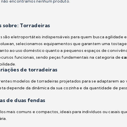
e não encontramos nenhum produto.
s sobre: Torradeiras
as são eletroportáteis indispensáveis para quem busca agilidade 
 Soluwan, selecionamos equipamentos que garantem uma tostagem
nto ao uso doméstico quanto a pequenos espaços de convivência.
ecursos funcionais, sendo peças fundamentais na categoria de
ca
ilidade.
ariações de torradeiras
rentes modelos de torradeiras projetados para se adaptarem ao v
eta depende da dinâmica da sua cozinha e da quantidade de pes
as de duas fendas
los mais comuns e compactos, ideais para indivíduos ou casais
ria.