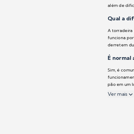
além de difi
Qual a di
A torradeira
funciona por
derretem du
É normal 
Sim, é comu
funcionament
pão em um lo
Ver mais