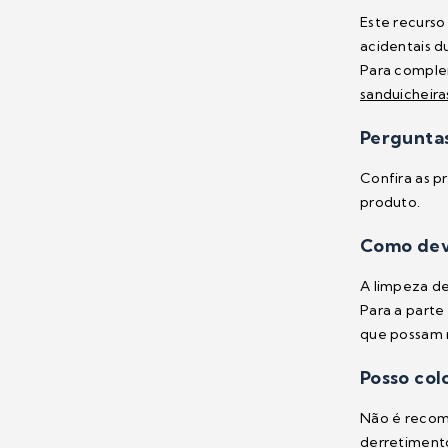
Este recurso
acidentais 
Para comple
sanduicheiras
Perguntas
Confira as p
produto.
Como dev
A limpeza de
Para a parte
que possam r
Posso col
Não é recome
derretimento