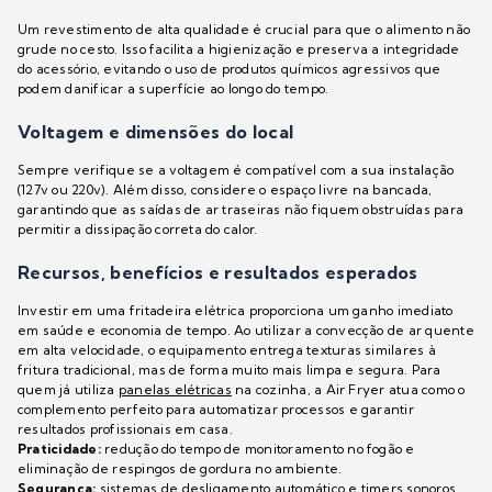
Um revestimento de alta qualidade é crucial para que o alimento não
grude no cesto. Isso facilita a higienização e preserva a integridade
do acessório, evitando o uso de produtos químicos agressivos que
podem danificar a superfície ao longo do tempo.
Voltagem e dimensões do local
Sempre verifique se a voltagem é compatível com a sua instalação
(127v ou 220v). Além disso, considere o espaço livre na bancada,
garantindo que as saídas de ar traseiras não fiquem obstruídas para
permitir a dissipação correta do calor.
Recursos, benefícios e resultados esperados
Investir em uma fritadeira elétrica proporciona um ganho imediato
em saúde e economia de tempo. Ao utilizar a convecção de ar quente
em alta velocidade, o equipamento entrega texturas similares à
fritura tradicional, mas de forma muito mais limpa e segura. Para
quem já utiliza
panelas elétricas
na cozinha, a Air Fryer atua como o
complemento perfeito para automatizar processos e garantir
resultados profissionais em casa.
Praticidade:
redução do tempo de monitoramento no fogão e
eliminação de respingos de gordura no ambiente.
Segurança:
sistemas de desligamento automático e timers sonoros