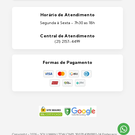
Pintura Automotiva
Estética Automotiva
Portas e Janelas
Horário de Atendimento
Ferramentas
Segunda à Sexta - 7h30 as 18h
Máquinas e Equipamentos
Casa e Jardim
Central de Atendimento
Lixeiras e Contentores
(21) 2157-4499
Formas de Pagamento
Copyright - 2026 - SOLUWAN LTDA| CNPJ: 50.070.438/0001-14 Endereço: