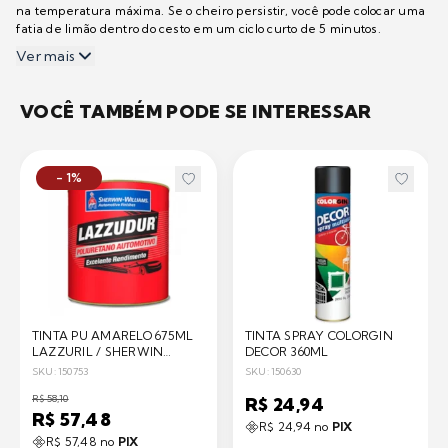
na temperatura máxima. Se o cheiro persistir, você pode colocar uma
fatia de limão dentro do cesto em um ciclo curto de 5 minutos.
Ver mais
VOCÊ TAMBÉM PODE SE INTERESSAR
- 1%
TINTA PU AMARELO 675ML
TINTA SPRAY COLORGIN
LAZZURIL / SHERWIN
DECOR 360ML
WILLIAMS
SKU: 150753
SKU: 150630
R$ 58,10
R$ 24,94
R$ 57,48
R$ 24,94 no
PIX
R$ 57,48 no
PIX