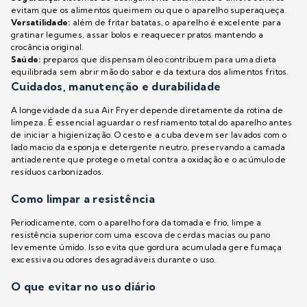
evitam que os alimentos queimem ou que o aparelho superaqueça.
Versatilidade:
além de fritar batatas, o aparelho é excelente para
gratinar legumes, assar bolos e reaquecer pratos mantendo a
crocância original.
Saúde:
preparos que dispensam óleo contribuem para uma dieta
equilibrada sem abrir mão do sabor e da textura dos alimentos fritos.
Cuidados, manutenção e durabilidade
A longevidade da sua Air Fryer depende diretamente da rotina de
limpeza. É essencial aguardar o resfriamento total do aparelho antes
de iniciar a higienização. O cesto e a cuba devem ser lavados com o
lado macio da esponja e detergente neutro, preservando a camada
antiaderente que protege o metal contra a oxidação e o acúmulo de
resíduos carbonizados.
Como limpar a resistência
Periodicamente, com o aparelho fora da tomada e frio, limpe a
resistência superior com uma escova de cerdas macias ou pano
levemente úmido. Isso evita que gordura acumulada gere fumaça
excessiva ou odores desagradáveis durante o uso.
O que evitar no uso diário