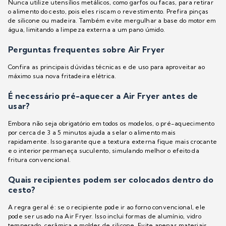
Nunca utilize utensílios metálicos, como garfos ou facas, para retirar
o alimento do cesto, pois eles riscam o revestimento. Prefira pinças
de silicone ou madeira. Também evite mergulhar a base do motor em
água, limitando a limpeza externa a um pano úmido.
Perguntas frequentes sobre Air Fryer
Confira as principais dúvidas técnicas e de uso para aproveitar ao
máximo sua nova fritadeira elétrica.
É necessário pré-aquecer a Air Fryer antes de
usar?
Embora não seja obrigatório em todos os modelos, o pré-aquecimento
por cerca de 3 a 5 minutos ajuda a selar o alimento mais
rapidamente. Isso garante que a textura externa fique mais crocante
e o interior permaneça suculento, simulando melhor o efeito da
fritura convencional.
Quais recipientes podem ser colocados dentro do
cesto?
A regra geral é: se o recipiente pode ir ao forno convencional, ele
pode ser usado na Air Fryer. Isso inclui formas de alumínio, vidro
temperado, cerâmica e moldes de silicone. Evite apenas materiais